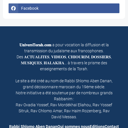
Facebook
𝐔𝐧𝐢𝐯𝐞𝐫𝐬𝐓𝐨𝐫𝐚𝐡.𝐜𝐨𝐦
a pour vocation la diffusion et la
transmission du judaïsme aux francophones.
Des 𝐀𝐂𝐓𝐔𝐀𝐋𝐈𝐓𝐄𝐒, 𝐕𝐈𝐃𝐄𝐎𝐒, 𝐂𝐇𝐈𝐎𝐔𝐑𝐈𝐌, 𝐃𝐎𝐒𝐒𝐈𝐄𝐑𝐒,
𝐌𝐔𝐒𝐈𝐐𝐔𝐄𝐒, 𝐇𝐀𝐋𝐀𝐊𝐇𝐀… à travers le prisme des
enseignements de la Torah.
Le site a été créé au nom de Rabbi Shlomo Aben Danan,
grand décisionnaire marocain du 19ème siècle.
Notre initiative a été soutenue par de nombreux grands
Rabbanim :
Rav Ovadia Yossef, Rav Mordékhaï Eliahou, Rav Yossef
Sitruk, Rav Chlomo Amar, Rav Haïm Rozenberg, Rav
David Messas.
Rabbi Shlomo Aben Danan
Qui sommes nous
Editions
Contact