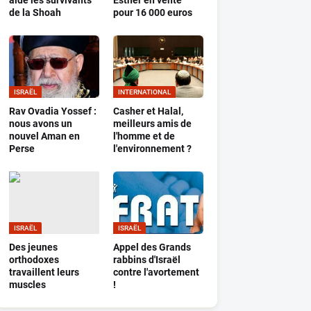
aide les survivants
Esther en vente
de la Shoah
pour 16 000 euros
ISRAËL
INTERNATIONAL
Rav Ovadia Yossef :
Casher et Halal,
nous avons un
meilleurs amis de
nouvel Aman en
l'homme et de
Perse
l'environnement ?
ISRAËL
ISRAËL
Des jeunes
Appel des Grands
orthodoxes
rabbins d'Israël
travaillent leurs
contre l'avortement
muscles
!