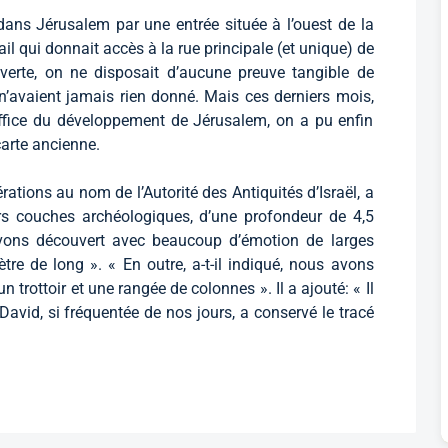
 dans Jérusalem par une entrée située à l’ouest de la
il qui donnait accès à la rue principale (et unique) de
uverte, on ne disposait d’aucune preuve tangible de
s n’avaient jamais rien donné. Mais ces derniers mois,
Office du développement de Jérusalem, on a pu enfin
carte ancienne.
érations au nom de l’Autorité des Antiquités d’Israël, a
urs couches archéologiques, d’une profondeur de 4,5
avons découvert avec beaucoup d’émotion de larges
ètre de long ». « En outre, a-t-il indiqué, nous avons
n trottoir et une rangée de colonnes ». Il a ajouté: « Il
David, si fréquentée de nos jours, a conservé le tracé