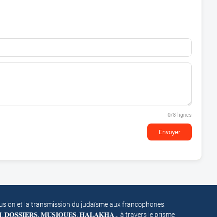
0
/8 lignes
Envoyer
fusion et la transmission du judaïsme aux francophones.
𝐌, 𝐃𝐎𝐒𝐒𝐈𝐄𝐑𝐒, 𝐌𝐔𝐒𝐈𝐐𝐔𝐄𝐒, 𝐇𝐀𝐋𝐀𝐊𝐇𝐀… à travers le prisme