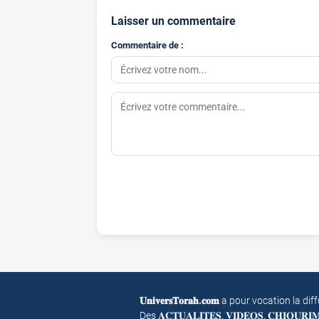
Laisser un commentaire
Commentaire de :
𝐔𝐧𝐢𝐯𝐞𝐫𝐬𝐓𝐨𝐫𝐚𝐡.𝐜𝐨𝐦
a pour vocation la dif
Des 𝐀𝐂𝐓𝐔𝐀𝐋𝐈𝐓𝐄𝐒, 𝐕𝐈𝐃𝐄𝐎𝐒, 𝐂𝐇𝐈𝐎𝐔𝐑