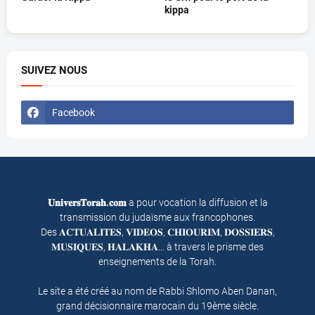
kippa
SUIVEZ NOUS
Facebook
𝐔𝐧𝐢𝐯𝐞𝐫𝐬𝐓𝐨𝐫𝐚𝐡.𝐜𝐨𝐦
a pour vocation la diffusion et la
transmission du judaïsme aux francophones.
Des 𝐀𝐂𝐓𝐔𝐀𝐋𝐈𝐓𝐄𝐒, 𝐕𝐈𝐃𝐄𝐎𝐒, 𝐂𝐇𝐈𝐎𝐔𝐑𝐈𝐌, 𝐃𝐎𝐒𝐒𝐈𝐄𝐑𝐒,
𝐌𝐔𝐒𝐈𝐐𝐔𝐄𝐒, 𝐇𝐀𝐋𝐀𝐊𝐇𝐀… à travers le prisme des
enseignements de la Torah.
Le site a été créé au nom de Rabbi Shlomo Aben Danan,
grand décisionnaire marocain du 19ème siècle.