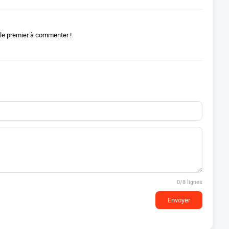
le premier à commenter !
0
/8 lignes
Envoyer