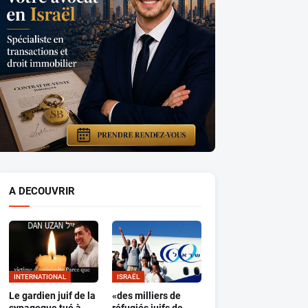
A DECOUVRIR
INTERNATIONAL
ISRAËL
Le gardien juif de la
«des milliers de