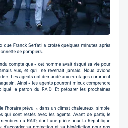
ux que Franck Serfati a croisé quelques minutes après
ionnette de pompiers.
e rendu compte que « cet homme avait risqué sa vie pour
amais vus, et qu’il ne reverrait jamais. Nous avions
titude ». Les agents ont demandé aux ex-otages comment
 magasin. Ainsi « les agents pourront mieux comprendre
expliqué le patron du RAID. Et préparer les prochaines
e l’horaire prévu, « dans un climat chaleureux, simple,
es qui sont restés avec les agents. Avant de partir, le
 membres du RAID, dont une prière pour la République
 « d’accorder sa protection et sa bénédiction pour nos