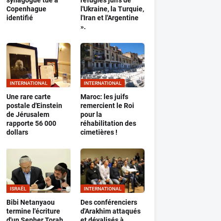
synagogue tué à
réfugiés juifs de
Copenhague
l'Ukraine, la Turquie,
identifié
l'Iran et l'Argentine
».
INTERNATIONAL
INTERNATIONAL
Une rare carte
Maroc: les juifs
postale d'Einstein
remercient le Roi
de Jérusalem
pour la
rapporte 56 000
réhabilitation des
dollars
cimetières !
ISRAËL
INTERNATIONAL
Bibi Netanyaou
Des conférenciers
termine l'écriture
d'Arakhim attaqués
d'un Sepher Torah
et dévalisés à