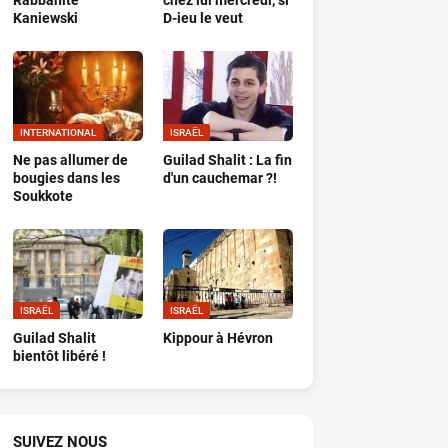
Rabbanite
chez lui mercredi, si
Kaniewski
D-ieu le veut
INTERNATIONAL
ISRAËL
Ne pas allumer de
Guilad Shalit : La fin
bougies dans les
d'un cauchemar ?!
Soukkote
ISRAËL
ISRAËL
Guilad Shalit
Kippour à Hévron
bientôt libéré !
SUIVEZ NOUS