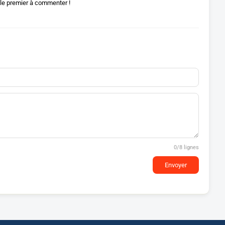
le premier à commenter !
0
/8 lignes
Envoyer