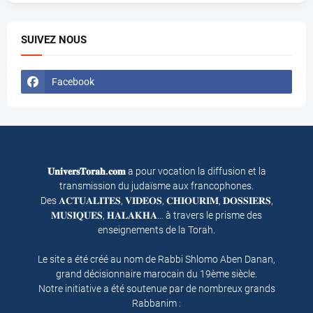
SUIVEZ NOUS
Facebook
𝐔𝐧𝐢𝐯𝐞𝐫𝐬𝐓𝐨𝐫𝐚𝐡.𝐜𝐨𝐦
a pour vocation la diffusion et la
transmission du judaïsme aux francophones.
Des 𝐀𝐂𝐓𝐔𝐀𝐋𝐈𝐓𝐄𝐒, 𝐕𝐈𝐃𝐄𝐎𝐒, 𝐂𝐇𝐈𝐎𝐔𝐑𝐈𝐌, 𝐃𝐎𝐒𝐒𝐈𝐄𝐑𝐒,
𝐌𝐔𝐒𝐈𝐐𝐔𝐄𝐒, 𝐇𝐀𝐋𝐀𝐊𝐇𝐀… à travers le prisme des
enseignements de la Torah.
Le site a été créé au nom de Rabbi Shlomo Aben Danan,
grand décisionnaire marocain du 19ème siècle.
Notre initiative a été soutenue par de nombreux grands
Rabbanim :