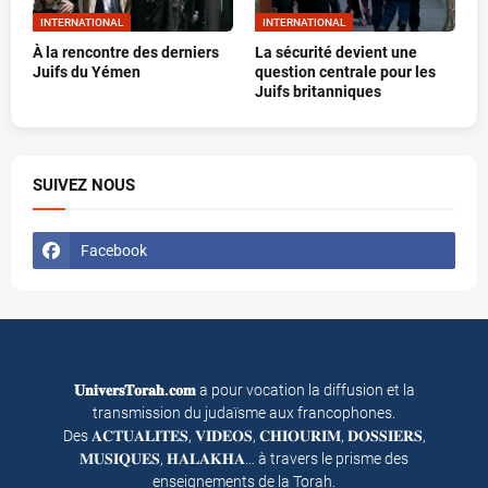
INTERNATIONAL
INTERNATIONAL
À la rencontre des derniers
La sécurité devient une
Juifs du Yémen
question centrale pour les
Juifs britanniques
SUIVEZ NOUS
Facebook
𝐔𝐧𝐢𝐯𝐞𝐫𝐬𝐓𝐨𝐫𝐚𝐡.𝐜𝐨𝐦
a pour vocation la diffusion et la
transmission du judaïsme aux francophones.
Des 𝐀𝐂𝐓𝐔𝐀𝐋𝐈𝐓𝐄𝐒, 𝐕𝐈𝐃𝐄𝐎𝐒, 𝐂𝐇𝐈𝐎𝐔𝐑𝐈𝐌, 𝐃𝐎𝐒𝐒𝐈𝐄𝐑𝐒,
𝐌𝐔𝐒𝐈𝐐𝐔𝐄𝐒, 𝐇𝐀𝐋𝐀𝐊𝐇𝐀… à travers le prisme des
enseignements de la Torah.