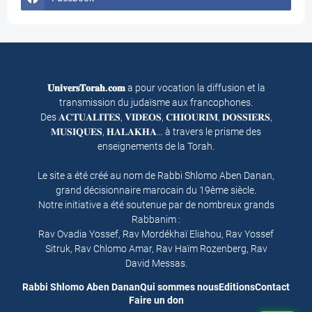
𝐔𝐧𝐢𝐯𝐞𝐫𝐬𝐓𝐨𝐫𝐚𝐡.𝐜𝐨𝐦
a pour vocation la diffusion et la
transmission du judaïsme aux francophones.
Des 𝐀𝐂𝐓𝐔𝐀𝐋𝐈𝐓𝐄𝐒, 𝐕𝐈𝐃𝐄𝐎𝐒, 𝐂𝐇𝐈𝐎𝐔𝐑𝐈𝐌, 𝐃𝐎𝐒𝐒𝐈𝐄𝐑𝐒,
𝐌𝐔𝐒𝐈𝐐𝐔𝐄𝐒, 𝐇𝐀𝐋𝐀𝐊𝐇𝐀… à travers le prisme des
enseignements de la Torah.
Le site a été créé au nom de Rabbi Shlomo Aben Danan,
grand décisionnaire marocain du 19ème siècle.
Notre initiative a été soutenue par de nombreux grands
Rabbanim :
Rav Ovadia Yossef, Rav Mordékhaï Eliahou, Rav Yossef
Sitruk, Rav Chlomo Amar, Rav Haïm Rozenberg, Rav
David Messas.
Rabbi Shlomo Aben Danan
Qui sommes nous
Editions
Contact
Faire un don