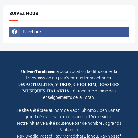
SUIVEZ NOUS
Facebook
𝐔𝐧𝐢𝐯𝐞𝐫𝐬𝐓𝐨𝐫𝐚𝐡.𝐜𝐨𝐦
a pour vocation la diffusion et la
transmission du judaïsme aux francophones.
Des 𝐀𝐂𝐓𝐔𝐀𝐋𝐈𝐓𝐄𝐒, 𝐕𝐈𝐃𝐄𝐎𝐒, 𝐂𝐇𝐈𝐎𝐔𝐑𝐈𝐌, 𝐃𝐎𝐒𝐒𝐈𝐄𝐑𝐒,
𝐌𝐔𝐒𝐈𝐐𝐔𝐄𝐒, 𝐇𝐀𝐋𝐀𝐊𝐇𝐀… à travers le prisme des
enseignements de la Torah.
Le site a été créé au nom de Rabbi Shlomo Aben Danan,
grand décisionnaire marocain du 19ème siècle.
Notre initiative a été soutenue par de nombreux grands
Rabbanim :
Rav Ovadia Yossef, Rav Mordékhaï Eliahou, Rav Yossef