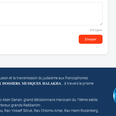
0
/8 lignes
Envoyer
fusion et la transmission du judaïsme aux francophones.
𝐌, 𝐃𝐎𝐒𝐒𝐈𝐄𝐑𝐒, 𝐌𝐔𝐒𝐈𝐐𝐔𝐄𝐒, 𝐇𝐀𝐋𝐀𝐊𝐇𝐀… à travers le prisme
mo Aben Danan, grand décisionnaire marocain du 19ème siècle.
nombreux grands Rabbanim :
ou, Rav Yossef Sitruk, Rav Chlomo Amar, Rav Haïm Rozenberg,