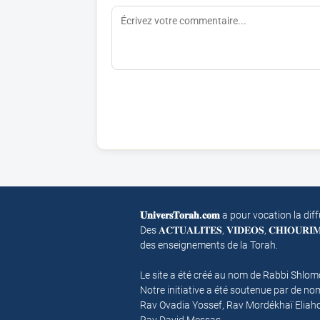
𝐔𝐧𝐢𝐯𝐞𝐫𝐬𝐓𝐨𝐫𝐚𝐡.𝐜𝐨𝐦
a pour vocation la dif
Des 𝐀𝐂𝐓𝐔𝐀𝐋𝐈𝐓𝐄𝐒, 𝐕𝐈𝐃𝐄𝐎𝐒, 𝐂𝐇𝐈𝐎𝐔𝐑
des enseignements de la Torah.
Le site a été créé au nom de Rabbi Shlo
Notre initiative a été soutenue par de 
Rav Ovadia Yossef, Rav Mordékhaï Eliah
Rav David Messas.