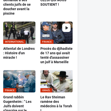
demande à ses
CELUI QUI NOUS
clients juifs de se
SOUTIENT !
doucher avant la
piscine
INTERNATIONAL
FRANCE
Attentat de Londres
Procès du djihadiste
: Histoire d'un
de 17 ans qui avait
miracle !
tenté d'assassiner
un juif à Marseille
FRANCE
ISRAËL
Grand rabbin
Le Rav Steiman
Gugenheim : " Les
ramène des
Juifs doivent
médecins à la Torah
s'inscrire sur le
!