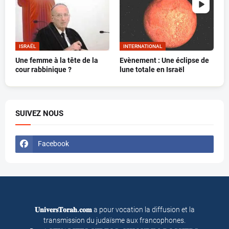
ISRAËL
INTERNATIONAL
Une femme à la tête de la
Evènement : Une éclipse de
cour rabbinique ?
lune totale en Israël
SUIVEZ NOUS
Facebook
𝐔𝐧𝐢𝐯𝐞𝐫𝐬𝐓𝐨𝐫𝐚𝐡.𝐜𝐨𝐦
a pour vocation la diffusion et la
transmission du judaïsme aux francophones.