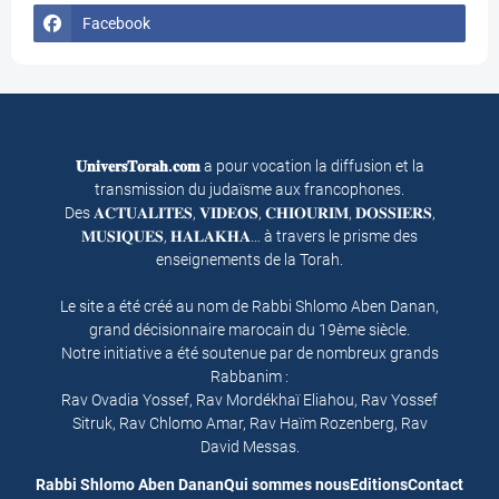
Facebook
𝐔𝐧𝐢𝐯𝐞𝐫𝐬𝐓𝐨𝐫𝐚𝐡.𝐜𝐨𝐦
a pour vocation la diffusion et la
transmission du judaïsme aux francophones.
Des 𝐀𝐂𝐓𝐔𝐀𝐋𝐈𝐓𝐄𝐒, 𝐕𝐈𝐃𝐄𝐎𝐒, 𝐂𝐇𝐈𝐎𝐔𝐑𝐈𝐌, 𝐃𝐎𝐒𝐒𝐈𝐄𝐑𝐒,
𝐌𝐔𝐒𝐈𝐐𝐔𝐄𝐒, 𝐇𝐀𝐋𝐀𝐊𝐇𝐀… à travers le prisme des
enseignements de la Torah.
Le site a été créé au nom de Rabbi Shlomo Aben Danan,
grand décisionnaire marocain du 19ème siècle.
Notre initiative a été soutenue par de nombreux grands
Rabbanim :
Rav Ovadia Yossef, Rav Mordékhaï Eliahou, Rav Yossef
Sitruk, Rav Chlomo Amar, Rav Haïm Rozenberg, Rav
David Messas.
Rabbi Shlomo Aben Danan
Qui sommes nous
Editions
Contact