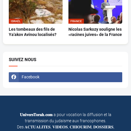
ISRAËL
FRANCE
Les tombeaux des fils de
Nicolas Sarkozy souligne les
Ya'akov Avinou localisés?
«racines juives» de la France
SUIVEZ NOUS
Facebook
𝐔𝐧𝐢𝐯𝐞𝐫𝐬𝐓𝐨𝐫𝐚𝐡.𝐜𝐨𝐦
a pour vocation la diffusion et la
transmission du judaïsme aux francophones.
Des 𝐀𝐂𝐓𝐔𝐀𝐋𝐈𝐓𝐄𝐒, 𝐕𝐈𝐃𝐄𝐎𝐒, 𝐂𝐇𝐈𝐎𝐔𝐑𝐈𝐌, 𝐃𝐎𝐒𝐒𝐈𝐄𝐑𝐒,