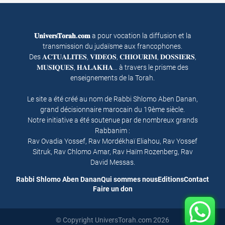
𝐔𝐧𝐢𝐯𝐞𝐫𝐬𝐓𝐨𝐫𝐚𝐡.𝐜𝐨𝐦
a pour vocation la diffusion et la
transmission du judaïsme aux francophones.
Des 𝐀𝐂𝐓𝐔𝐀𝐋𝐈𝐓𝐄𝐒, 𝐕𝐈𝐃𝐄𝐎𝐒, 𝐂𝐇𝐈𝐎𝐔𝐑𝐈𝐌, 𝐃𝐎𝐒𝐒𝐈𝐄𝐑𝐒,
𝐌𝐔𝐒𝐈𝐐𝐔𝐄𝐒, 𝐇𝐀𝐋𝐀𝐊𝐇𝐀… à travers le prisme des
enseignements de la Torah.
Le site a été créé au nom de Rabbi Shlomo Aben Danan,
grand décisionnaire marocain du 19ème siècle.
Notre initiative a été soutenue par de nombreux grands
Rabbanim :
Rav Ovadia Yossef, Rav Mordékhaï Eliahou, Rav Yossef
Sitruk, Rav Chlomo Amar, Rav Haïm Rozenberg, Rav
David Messas.
Rabbi Shlomo Aben Danan
Qui sommes nous
Editions
Contact
Faire un don
© Copyright UniversTorah.com 2026