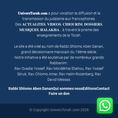
𝐔𝐧𝐢𝐯𝐞𝐫𝐬𝐓𝐨𝐫𝐚𝐡.𝐜𝐨𝐦
a pour vocation la diffusion et la
transmission du judaïsme aux francophones.
Des 𝐀𝐂𝐓𝐔𝐀𝐋𝐈𝐓𝐄𝐒, 𝐕𝐈𝐃𝐄𝐎𝐒, 𝐂𝐇𝐈𝐎𝐔𝐑𝐈𝐌, 𝐃𝐎𝐒𝐒𝐈𝐄𝐑𝐒,
𝐌𝐔𝐒𝐈𝐐𝐔𝐄𝐒, 𝐇𝐀𝐋𝐀𝐊𝐇𝐀… à travers le prisme des
enseignements de la Torah.
Le site a été créé au nom de Rabbi Shlomo Aben Danan,
grand décisionnaire marocain du 19ème siècle.
Notre initiative a été soutenue par de nombreux grands
Rabbanim :
Rav Ovadia Yossef, Rav Mordékhaï Eliahou, Rav Yossef
Sitruk, Rav Chlomo Amar, Rav Haïm Rozenberg, Rav
David Messas.
Rabbi Shlomo Aben Danan
Qui sommes nous
Editions
Contact
Faire un don
© Copyright UniversTorah.com 2026