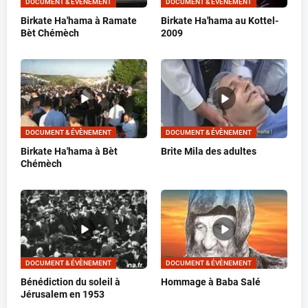
DOCUMENT & ÉVÈNEMENT
DOCUMENT & ÉVÈNEMENT
Birkate Ha'hama à Ramate
Birkate Ha'hama au Kottel-
Bèt Chémèch
2009
DOCUMENT & ÉVÈNEMENT
DOCUMENT & ÉVÈNEMENT
Birkate Ha'hama à Bèt
Brite Mila des adultes
Chémèch
DOCUMENT & ÉVÈNEMENT
DOCUMENT & ÉVÈNEMENT
Bénédiction du soleil à
Hommage à Baba Salé
Jérusalem en 1953