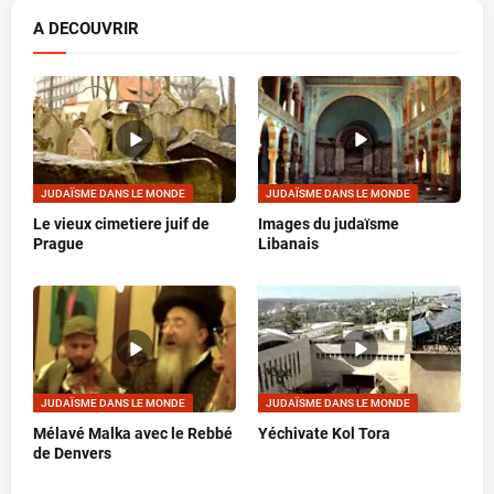
A DECOUVRIR
JUDAÏSME DANS LE MONDE
JUDAÏSME DANS LE MONDE
Le vieux cimetiere juif de
Images du judaïsme
Prague
Libanais
JUDAÏSME DANS LE MONDE
JUDAÏSME DANS LE MONDE
Mélavé Malka avec le Rebbé
Yéchivate Kol Tora
de Denvers