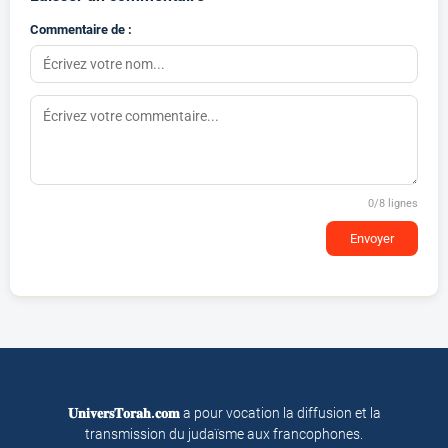
Commentaire de :
0
/8 lignes
Envoyer
𝐔𝐧𝐢𝐯𝐞𝐫𝐬𝐓𝐨𝐫𝐚𝐡.𝐜𝐨𝐦
a pour vocation la diffusion et la
transmission du judaïsme aux francophones.