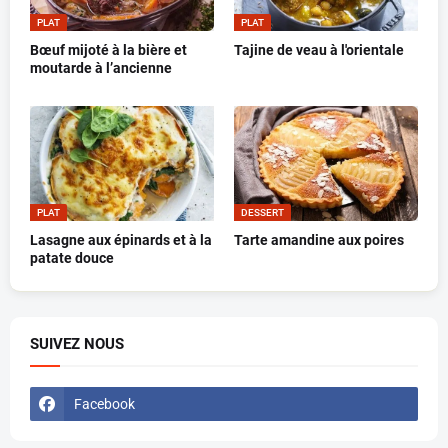
PLAT
PLAT
Bœuf mijoté à la bière et
Tajine de veau à l'orientale
moutarde à l’ancienne
PLAT
DESSERT
Lasagne aux épinards et à la
Tarte amandine aux poires
patate douce
SUIVEZ NOUS
Facebook