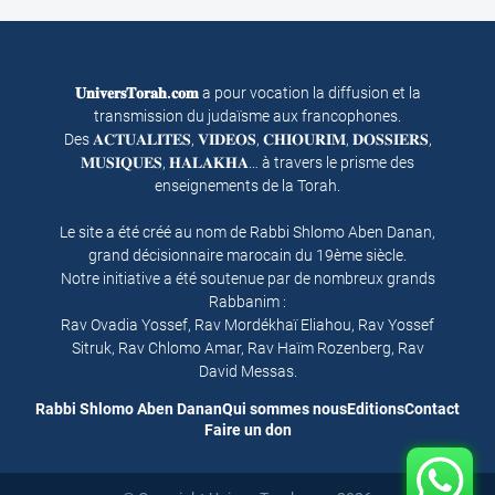
𝐔𝐧𝐢𝐯𝐞𝐫𝐬𝐓𝐨𝐫𝐚𝐡.𝐜𝐨𝐦
a pour vocation la diffusion et la
transmission du judaïsme aux francophones.
Des 𝐀𝐂𝐓𝐔𝐀𝐋𝐈𝐓𝐄𝐒, 𝐕𝐈𝐃𝐄𝐎𝐒, 𝐂𝐇𝐈𝐎𝐔𝐑𝐈𝐌, 𝐃𝐎𝐒𝐒𝐈𝐄𝐑𝐒,
𝐌𝐔𝐒𝐈𝐐𝐔𝐄𝐒, 𝐇𝐀𝐋𝐀𝐊𝐇𝐀… à travers le prisme des
enseignements de la Torah.
Le site a été créé au nom de Rabbi Shlomo Aben Danan,
grand décisionnaire marocain du 19ème siècle.
Notre initiative a été soutenue par de nombreux grands
Rabbanim :
Rav Ovadia Yossef, Rav Mordékhaï Eliahou, Rav Yossef
Sitruk, Rav Chlomo Amar, Rav Haïm Rozenberg, Rav
David Messas.
Rabbi Shlomo Aben Danan
Qui sommes nous
Editions
Contact
Faire un don