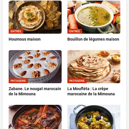
ENTRÉE
ENTRÉE
Houmous maison
Bouillon de légumes maison
PATISSERIE
PATISSERIE
Zabane. Le nougat marocain
La Moufléta : La crêpe
de la Mimouna
marocaine de la Mimouna