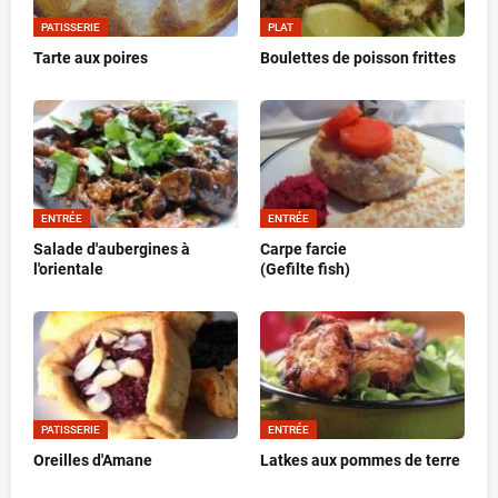
PATISSERIE
PLAT
Tarte aux poires
Boulettes de poisson frittes
ENTRÉE
ENTRÉE
Salade d'aubergines à
Carpe farcie
l'orientale
(Gefilte fish)
PATISSERIE
ENTRÉE
Oreilles d'Amane
Latkes aux pommes de terre