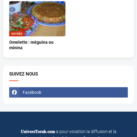
ENTRÉE
Omelette : méguina ou
minina
SUIVEZ NOUS
Facebook
𝐔𝐧𝐢𝐯𝐞𝐫𝐬𝐓𝐨𝐫𝐚𝐡.𝐜𝐨𝐦
a pour vocation la diffusion et la