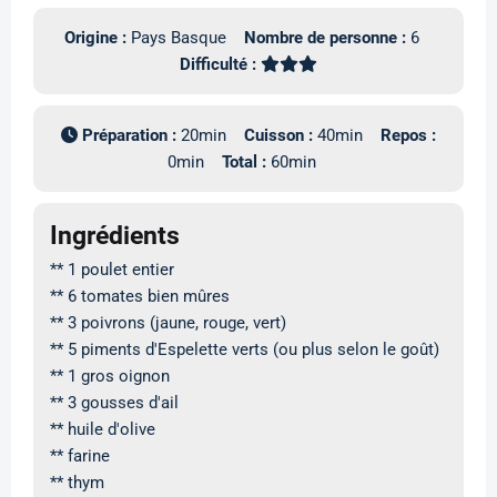
Origine :
Pays Basque
Nombre de personne :
6
Difficulté :
Préparation :
20min
Cuisson :
40min
Repos :
0min
Total :
60min
Ingrédients
** 1 poulet entier
** 6 tomates bien mûres
** 3 poivrons (jaune, rouge, vert)
** 5 piments d'Espelette verts (ou plus selon le goût)
** 1 gros oignon
** 3 gousses d'ail
** huile d'olive
** farine
** thym