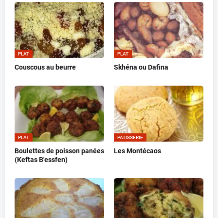
PLAT
PLAT
Couscous au beurre
Skhéna ou Dafina
PLAT
PATISSERIE
Boulettes de poisson panées
Les Montécaos
(Keftas B'essfen)