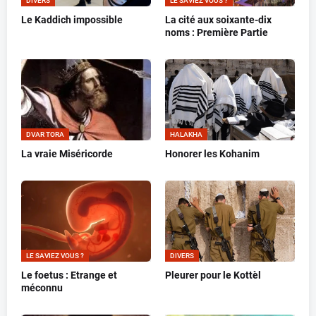
DIVERS
LE SAVIEZ VOUS ?
Le Kaddich impossible
La cité aux soixante-dix
noms : Première Partie
DVAR TORA
HALAKHA
La vraie Miséricorde
Honorer les Kohanim
LE SAVIEZ VOUS ?
DIVERS
Le foetus : Etrange et
Pleurer pour le Kottèl
méconnu