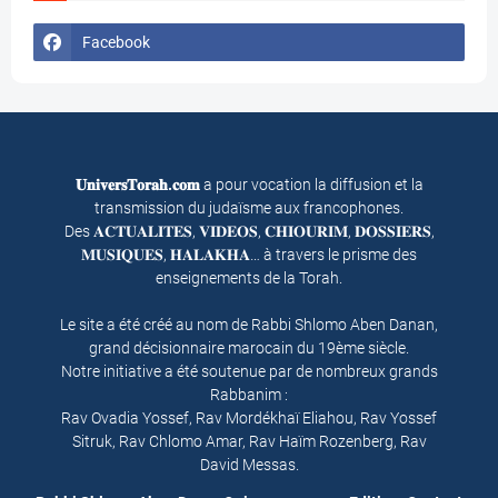
Facebook
𝐔𝐧𝐢𝐯𝐞𝐫𝐬𝐓𝐨𝐫𝐚𝐡.𝐜𝐨𝐦
a pour vocation la diffusion et la
transmission du judaïsme aux francophones.
Des 𝐀𝐂𝐓𝐔𝐀𝐋𝐈𝐓𝐄𝐒, 𝐕𝐈𝐃𝐄𝐎𝐒, 𝐂𝐇𝐈𝐎𝐔𝐑𝐈𝐌, 𝐃𝐎𝐒𝐒𝐈𝐄𝐑𝐒,
𝐌𝐔𝐒𝐈𝐐𝐔𝐄𝐒, 𝐇𝐀𝐋𝐀𝐊𝐇𝐀… à travers le prisme des
enseignements de la Torah.
Le site a été créé au nom de Rabbi Shlomo Aben Danan,
grand décisionnaire marocain du 19ème siècle.
Notre initiative a été soutenue par de nombreux grands
Rabbanim :
Rav Ovadia Yossef, Rav Mordékhaï Eliahou, Rav Yossef
Sitruk, Rav Chlomo Amar, Rav Haïm Rozenberg, Rav
David Messas.