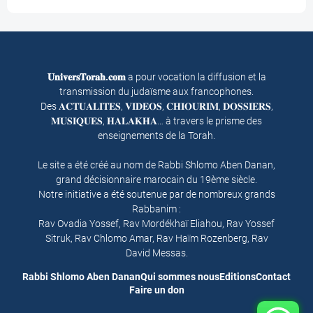
𝐔𝐧𝐢𝐯𝐞𝐫𝐬𝐓𝐨𝐫𝐚𝐡.𝐜𝐨𝐦
a pour vocation la diffusion et la
transmission du judaïsme aux francophones.
Des 𝐀𝐂𝐓𝐔𝐀𝐋𝐈𝐓𝐄𝐒, 𝐕𝐈𝐃𝐄𝐎𝐒, 𝐂𝐇𝐈𝐎𝐔𝐑𝐈𝐌, 𝐃𝐎𝐒𝐒𝐈𝐄𝐑𝐒,
𝐌𝐔𝐒𝐈𝐐𝐔𝐄𝐒, 𝐇𝐀𝐋𝐀𝐊𝐇𝐀… à travers le prisme des
enseignements de la Torah.
Le site a été créé au nom de Rabbi Shlomo Aben Danan,
grand décisionnaire marocain du 19ème siècle.
Notre initiative a été soutenue par de nombreux grands
Rabbanim :
Rav Ovadia Yossef, Rav Mordékhaï Eliahou, Rav Yossef
Sitruk, Rav Chlomo Amar, Rav Haïm Rozenberg, Rav
David Messas.
Rabbi Shlomo Aben Danan
Qui sommes nous
Editions
Contact
Faire un don