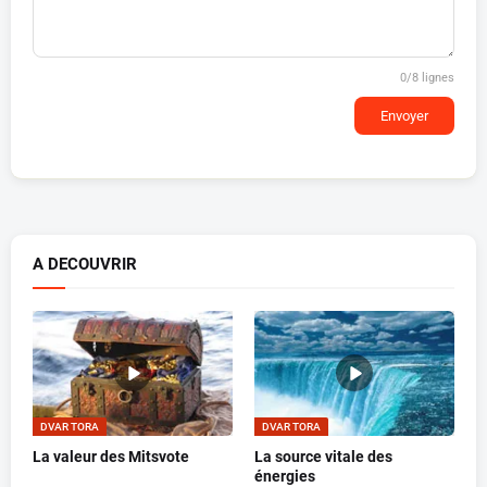
0
/8 lignes
Envoyer
A DECOUVRIR
DVAR TORA
DVAR TORA
La valeur des Mitsvote
La source vitale des
énergies