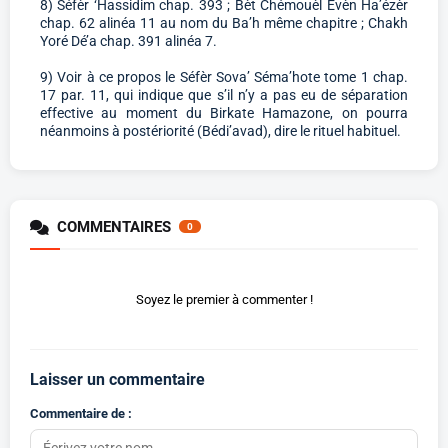
8) Séfèr ‘Hassidim chap. 393 ; Bèt Chémouèl Evèn Ha’ézèr
chap. 62 alinéa 11 au nom du Ba’h même chapitre ; Chakh
Yoré Dé’a chap. 391 alinéa 7.
9) Voir à ce propos le Séfèr Sova’ Séma’hote tome 1 chap.
17 par. 11, qui indique que s’il n’y a pas eu de séparation
effective au moment du Birkate Hamazone, on pourra
néanmoins à postériorité (Bédi’avad), dire le rituel habituel.
COMMENTAIRES
0
Soyez le premier à commenter !
Laisser un commentaire
Commentaire de :