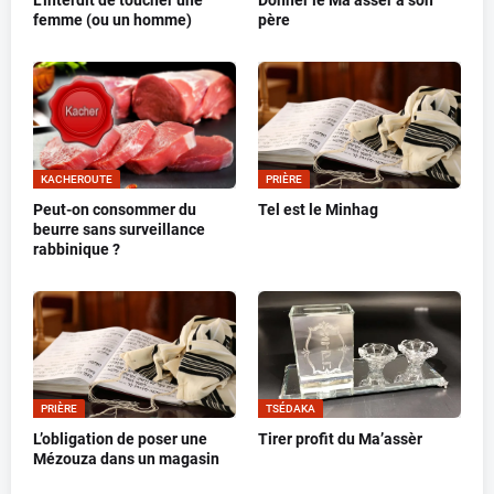
L’interdit de toucher une
Donner le Ma’assèr à son
femme (ou un homme)
père
KACHEROUTE
PRIÈRE
Peut-on consommer du
Tel est le Minhag
beurre sans surveillance
rabbinique ?
PRIÈRE
TSÉDAKA
L’obligation de poser une
Tirer profit du Ma’assèr
Mézouza dans un magasin