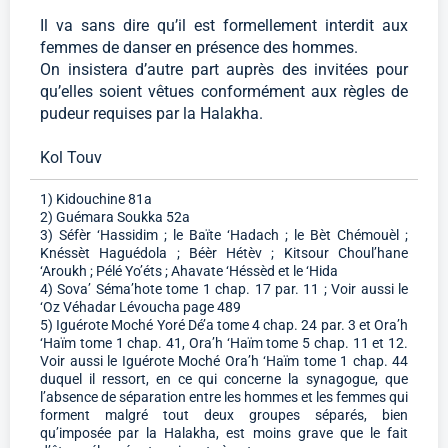
Il va sans dire qu’il est formellement interdit aux
femmes de danser en présence des hommes.
On insistera d’autre part auprès des invitées pour
qu’elles soient vêtues conformément aux règles de
pudeur requises par la Halakha.
Kol Touv
1) Kidouchine 81a
2) Guémara Soukka 52a
3) Séfèr ‘Hassidim ; le Baïte ‘Hadach ; le Bèt Chémouèl ;
Knéssèt Haguédola ; Béèr Hétèv ; Kitsour Choul’hane
‘Aroukh ; Pélé Yo’éts ; Ahavate ‘Héssèd et le ‘Hida
4) Sova’ Séma’hote tome 1 chap. 17 par. 11 ; Voir aussi le
‘Oz Véhadar Lévoucha page 489
5) Iguérote Moché Yoré Dé’a tome 4 chap. 24 par. 3 et Ora’h
‘Haïm tome 1 chap. 41, Ora’h ‘Haïm tome 5 chap. 11 et 12.
Voir aussi le Iguérote Moché Ora’h ‘Haïm tome 1 chap. 44
duquel il ressort, en ce qui concerne la synagogue, que
l’absence de séparation entre les hommes et les femmes qui
forment malgré tout deux groupes séparés, bien
qu’imposée par la Halakha, est moins grave que le fait