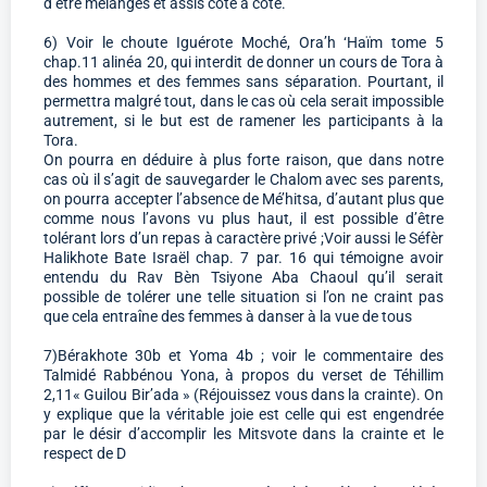
d’être mélangés et assis cote à cote.
6) Voir le choute Iguérote Moché, Ora’h ‘Haïm tome 5
chap.11 alinéa 20, qui interdit de donner un cours de Tora à
des hommes et des femmes sans séparation. Pourtant, il
permettra malgré tout, dans le cas où cela serait impossible
autrement, si le but est de ramener les participants à la
Tora.
On pourra en déduire à plus forte raison, que dans notre
cas où il s’agit de sauvegarder le Chalom avec ses parents,
on pourra accepter l’absence de Mé’hitsa, d’autant plus que
comme nous l’avons vu plus haut, il est possible d’être
tolérant lors d’un repas à caractère privé ;Voir aussi le Séfèr
Halikhote Bate Israël chap. 7 par. 16 qui témoigne avoir
entendu du Rav Bèn Tsiyone Aba Chaoul qu’il serait
possible de tolérer une telle situation si l’on ne craint pas
que cela entraîne des femmes à danser à la vue de tous
7)Bérakhote 30b et Yoma 4b ; voir le commentaire des
Talmidé Rabbénou Yona, à propos du verset de Téhillim
2,11« Guilou Bir’ada » (Réjouissez vous dans la crainte). On
y explique que la véritable joie est celle qui est engendrée
par le désir d’accomplir les Mitsvote dans la crainte et le
respect de D