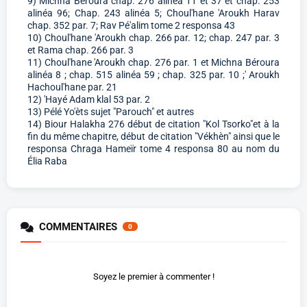
9) Michna Béroura chap. 276 alinéa 11 et 37 et chap. 253
alinéa 96; Chap. 243 alinéa 5; Choul'hane 'Aroukh Harav
chap. 352 par. 7; Rav Pé'alim tome 2 responsa 43
10) Choul'hane 'Aroukh chap. 266 par. 12; chap. 247 par. 3
et Rama chap. 266 par. 3
11) Choul'hane 'Aroukh chap. 276 par. 1 et Michna Béroura
alinéa 8 ; chap. 515 alinéa 59 ; chap. 325 par. 10 ;' Aroukh
Hachoul'hane par. 21
12) 'Hayé Adam klal 53 par. 2
13) Pélé Yo'èts sujet "Parouch" et autres
14) Biour Halakha 276 début de citation "Kol Tsorko"et à la
fin du même chapitre, début de citation "Vékhèn" ainsi que le
responsa Chraga Hameïr tome 4 responsa 80 au nom du
Élia Raba
COMMENTAIRES
0
Soyez le premier à commenter !