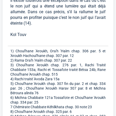
Il existe toutefois une exception dans le cas où c’est
le non juif qui a étend une lumière qui était déjà
allumée. Dans ce cas précis, s’il la rallume le juif
pourra en profiter puisque c’est le non juif qui l’avait
éteinte (14).
Kol Touv
1) Choul'hane 'Aroukh, Ora'h 'Haïm chap. 306 par. 5 et
'Aroukh Hachoul'hane chap. 307 par. 12
2) Rama Ora'h 'Haïm chap. 307 par. 22
3) Choul'hane 'Aroukh chap. 276 par. 1, Rachi Traité
Chabbate 153a; Rachi et Tossafote traité Bétsa 24b; Rane
Choul'hane 'Aroukh chap. 515
4) Rachi traité 'Avoda Zara 15a
5) Choul'hane 'Aroukh chap. 307 fin du par. 2 et chap. 334
par. 26 ; Choul'hane 'Aroukh Harav 307 par. 8 et Michna
Béroura alinéa 76
6) Michna Chabbate 121a Tossafote et Choul'hane 'Aroukh
chap. 334 par. 25
7 Chémirate Chabbate Kéhilkhata chap. 30 note 23
8) Choul'hane 'Aroukh chap. 325 par. 6