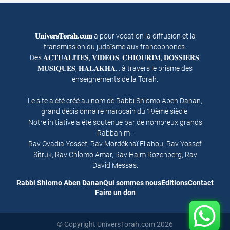
𝐔𝐧𝐢𝐯𝐞𝐫𝐬𝐓𝐨𝐫𝐚𝐡.𝐜𝐨𝐦
a pour vocation la diffusion et la
transmission du judaïsme aux francophones.
Des 𝐀𝐂𝐓𝐔𝐀𝐋𝐈𝐓𝐄𝐒, 𝐕𝐈𝐃𝐄𝐎𝐒, 𝐂𝐇𝐈𝐎𝐔𝐑𝐈𝐌, 𝐃𝐎𝐒𝐒𝐈𝐄𝐑𝐒,
𝐌𝐔𝐒𝐈𝐐𝐔𝐄𝐒, 𝐇𝐀𝐋𝐀𝐊𝐇𝐀… à travers le prisme des
enseignements de la Torah.
Le site a été créé au nom de Rabbi Shlomo Aben Danan,
grand décisionnaire marocain du 19ème siècle.
Notre initiative a été soutenue par de nombreux grands
Rabbanim :
Rav Ovadia Yossef, Rav Mordékhaï Eliahou, Rav Yossef
Sitruk, Rav Chlomo Amar, Rav Haïm Rozenberg, Rav
David Messas.
Rabbi Shlomo Aben Danan
Qui sommes nous
Editions
Contact
Faire un don
© Copyright UniversTorah.com 2026