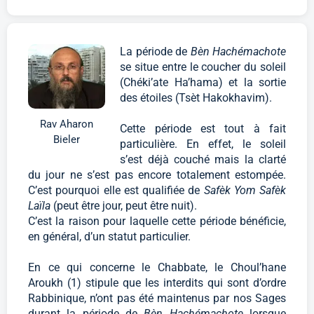
La période de
Bèn Hachémachote
se situe entre le coucher du soleil
(Chéki’ate Ha’hama) et la sortie
des étoiles (Tsèt Hakokhavim).
Rav Aharon
Cette période est tout à fait
Bieler
particulière. En effet, le soleil
s’est déjà couché mais la clarté
du jour ne s’est pas encore totalement estompée.
C’est pourquoi elle est qualifiée de
Safèk Yom Safèk
Laïla
(peut être jour, peut être nuit).
C’est la raison pour laquelle cette période bénéficie,
en général, d’un statut particulier.
En ce qui concerne le Chabbate, le Choul’hane
Aroukh (1) stipule que les interdits qui sont d’ordre
Rabbinique, n’ont pas été maintenus par nos Sages
durant la période de
Bèn Hachémachote
lorsque