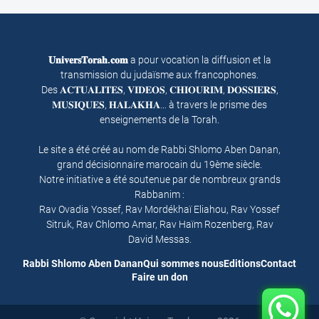
𝐔𝐧𝐢𝐯𝐞𝐫𝐬𝐓𝐨𝐫𝐚𝐡.𝐜𝐨𝐦
a pour vocation la diffusion et la
transmission du judaïsme aux francophones.
Des 𝐀𝐂𝐓𝐔𝐀𝐋𝐈𝐓𝐄𝐒, 𝐕𝐈𝐃𝐄𝐎𝐒, 𝐂𝐇𝐈𝐎𝐔𝐑𝐈𝐌, 𝐃𝐎𝐒𝐒𝐈𝐄𝐑𝐒,
𝐌𝐔𝐒𝐈𝐐𝐔𝐄𝐒, 𝐇𝐀𝐋𝐀𝐊𝐇𝐀… à travers le prisme des
enseignements de la Torah.
Le site a été créé au nom de Rabbi Shlomo Aben Danan,
grand décisionnaire marocain du 19ème siècle.
Notre initiative a été soutenue par de nombreux grands
Rabbanim :
Rav Ovadia Yossef, Rav Mordékhaï Eliahou, Rav Yossef
Sitruk, Rav Chlomo Amar, Rav Haïm Rozenberg, Rav
David Messas.
Rabbi Shlomo Aben Danan
Qui sommes nous
Editions
Contact
Faire un don