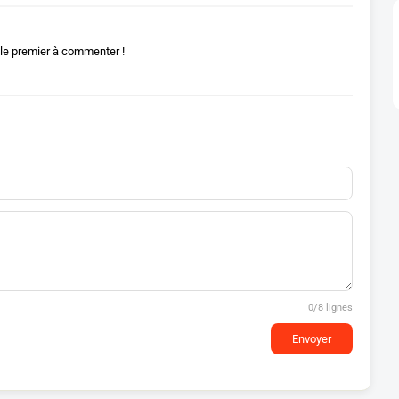
le premier à commenter !
0
/8 lignes
Envoyer