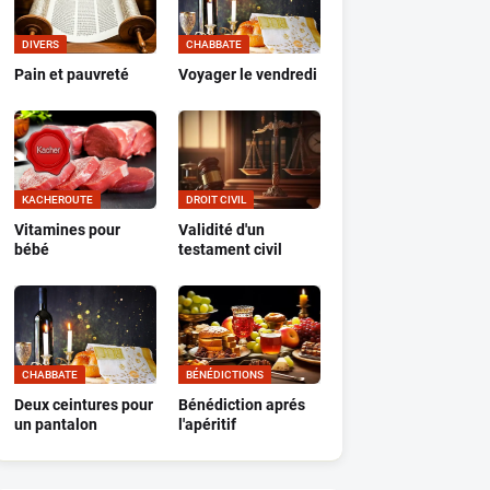
DIVERS
CHABBATE
Pain et pauvreté
Voyager le vendredi
KACHEROUTE
DROIT CIVIL
Vitamines pour
Validité d'un
bébé
testament civil
CHABBATE
BÉNÉDICTIONS
Deux ceintures pour
Bénédiction aprés
un pantalon
l'apéritif