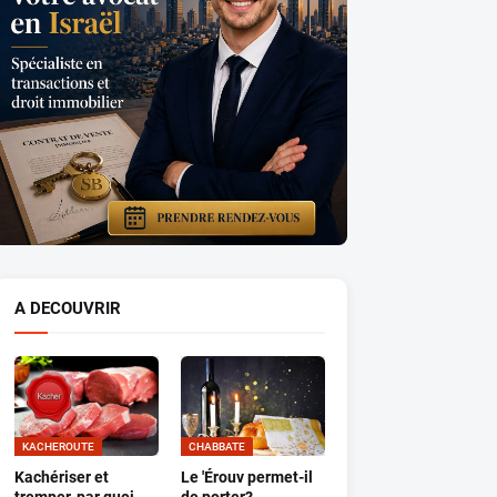
A DECOUVRIR
KACHEROUTE
CHABBATE
Kachériser et
Le 'Érouv permet-il