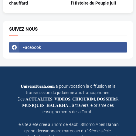
chauffard
l’Histoire du Peuple juif
SUIVEZ NOUS
Facebook
𝐔𝐧𝐢𝐯𝐞𝐫𝐬𝐓𝐨𝐫𝐚𝐡.𝐜𝐨𝐦
a pour vocation la diffusion et la
transmission du judaïsme aux francophones.
Des 𝐀𝐂𝐓𝐔𝐀𝐋𝐈𝐓𝐄𝐒, 𝐕𝐈𝐃𝐄𝐎𝐒, 𝐂𝐇𝐈𝐎𝐔𝐑𝐈𝐌, 𝐃𝐎𝐒𝐒𝐈𝐄𝐑𝐒,
𝐌𝐔𝐒𝐈𝐐𝐔𝐄𝐒, 𝐇𝐀𝐋𝐀𝐊𝐇𝐀… à travers le prisme des
enseignements de la Torah.
Le site a été créé au nom de Rabbi Shlomo Aben Danan,
grand décisionnaire marocain du 19ème siècle.