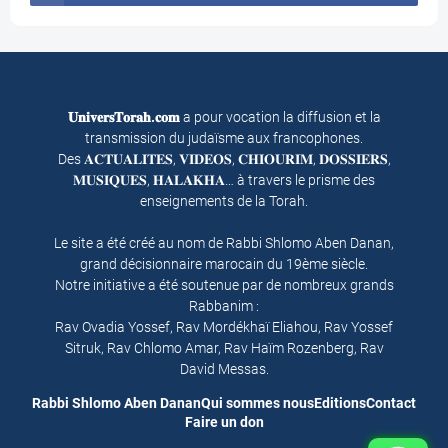
𝐔𝐧𝐢𝐯𝐞𝐫𝐬𝐓𝐨𝐫𝐚𝐡.𝐜𝐨𝐦
a pour vocation la diffusion et la
transmission du judaïsme aux francophones.
Des 𝐀𝐂𝐓𝐔𝐀𝐋𝐈𝐓𝐄𝐒, 𝐕𝐈𝐃𝐄𝐎𝐒, 𝐂𝐇𝐈𝐎𝐔𝐑𝐈𝐌, 𝐃𝐎𝐒𝐒𝐈𝐄𝐑𝐒,
𝐌𝐔𝐒𝐈𝐐𝐔𝐄𝐒, 𝐇𝐀𝐋𝐀𝐊𝐇𝐀… à travers le prisme des
enseignements de la Torah.
Le site a été créé au nom de Rabbi Shlomo Aben Danan,
grand décisionnaire marocain du 19ème siècle.
Notre initiative a été soutenue par de nombreux grands
Rabbanim :
Rav Ovadia Yossef, Rav Mordékhaï Eliahou, Rav Yossef
Sitruk, Rav Chlomo Amar, Rav Haïm Rozenberg, Rav
David Messas.
Rabbi Shlomo Aben Danan
Qui sommes nous
Editions
Contact
Faire un don