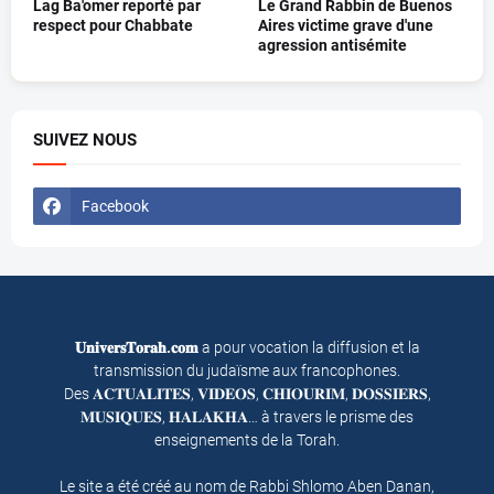
Lag Ba'omer reporté par
Le Grand Rabbin de Buenos
respect pour Chabbate
Aires victime grave d'une
agression antisémite
SUIVEZ NOUS
Facebook
𝐔𝐧𝐢𝐯𝐞𝐫𝐬𝐓𝐨𝐫𝐚𝐡.𝐜𝐨𝐦
a pour vocation la diffusion et la
transmission du judaïsme aux francophones.
Des 𝐀𝐂𝐓𝐔𝐀𝐋𝐈𝐓𝐄𝐒, 𝐕𝐈𝐃𝐄𝐎𝐒, 𝐂𝐇𝐈𝐎𝐔𝐑𝐈𝐌, 𝐃𝐎𝐒𝐒𝐈𝐄𝐑𝐒,
𝐌𝐔𝐒𝐈𝐐𝐔𝐄𝐒, 𝐇𝐀𝐋𝐀𝐊𝐇𝐀… à travers le prisme des
enseignements de la Torah.
Le site a été créé au nom de Rabbi Shlomo Aben Danan,