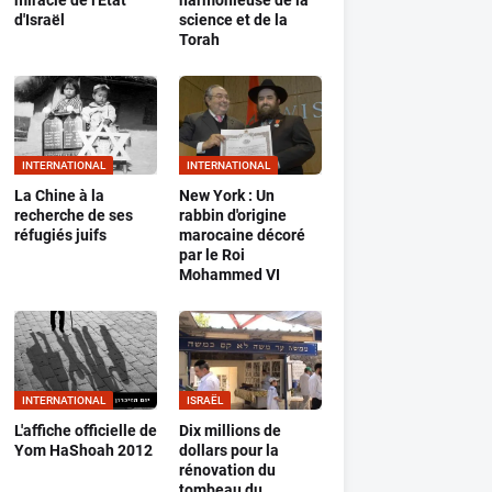
miracle de l'Etat
harmonieuse de la
d'Israël
science et de la
Torah
INTERNATIONAL
INTERNATIONAL
La Chine à la
New York : Un
recherche de ses
rabbin d'origine
réfugiés juifs
marocaine décoré
par le Roi
Mohammed VI
INTERNATIONAL
ISRAËL
L'affiche officielle de
Dix millions de
Yom HaShoah 2012
dollars pour la
rénovation du
tombeau du