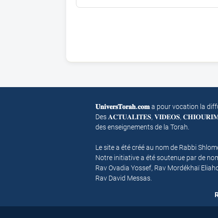
𝐔𝐧𝐢𝐯𝐞𝐫𝐬𝐓𝐨𝐫𝐚𝐡.𝐜𝐨𝐦
a pour vocation la dif
Des 𝐀𝐂𝐓𝐔𝐀𝐋𝐈𝐓𝐄𝐒, 𝐕𝐈𝐃𝐄𝐎𝐒, 𝐂𝐇𝐈𝐎𝐔𝐑
des enseignements de la Torah.
Le site a été créé au nom de Rabbi Shlo
Notre initiative a été soutenue par de 
Rav Ovadia Yossef, Rav Mordékhaï Eliah
Rav David Messas.
R