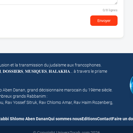
0
/8 lignes
Envoyer
fusion et la transmission du judaïsme aux francophones.
𝐌, 𝐃𝐎𝐒𝐒𝐈𝐄𝐑𝐒, 𝐌𝐔𝐒𝐈𝐐𝐔𝐄𝐒, 𝐇𝐀𝐋𝐀𝐊𝐇𝐀… à travers le prisme
mo Aben Danan, grand décisionnaire marocain du 19ème siècle.
nombreux grands Rabbanim :
ou, Rav Yossef Sitruk, Rav Chlomo Amar, Rav Haïm Rozenberg,
abbi Shlomo Aben Danan
Qui sommes nous
Editions
Contact
Faire un d
© Copyright UniversTorah.com 2026