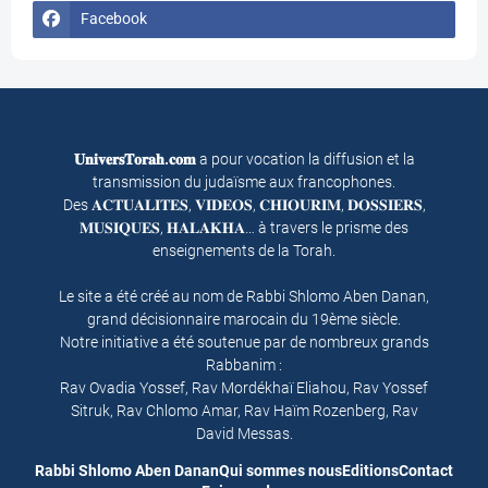
Facebook
𝐔𝐧𝐢𝐯𝐞𝐫𝐬𝐓𝐨𝐫𝐚𝐡.𝐜𝐨𝐦
a pour vocation la diffusion et la
transmission du judaïsme aux francophones.
Des 𝐀𝐂𝐓𝐔𝐀𝐋𝐈𝐓𝐄𝐒, 𝐕𝐈𝐃𝐄𝐎𝐒, 𝐂𝐇𝐈𝐎𝐔𝐑𝐈𝐌, 𝐃𝐎𝐒𝐒𝐈𝐄𝐑𝐒,
𝐌𝐔𝐒𝐈𝐐𝐔𝐄𝐒, 𝐇𝐀𝐋𝐀𝐊𝐇𝐀… à travers le prisme des
enseignements de la Torah.
Le site a été créé au nom de Rabbi Shlomo Aben Danan,
grand décisionnaire marocain du 19ème siècle.
Notre initiative a été soutenue par de nombreux grands
Rabbanim :
Rav Ovadia Yossef, Rav Mordékhaï Eliahou, Rav Yossef
Sitruk, Rav Chlomo Amar, Rav Haïm Rozenberg, Rav
David Messas.
Rabbi Shlomo Aben Danan
Qui sommes nous
Editions
Contact