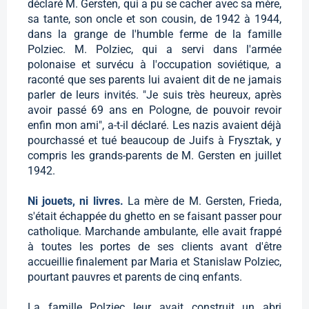
déclaré M. Gersten, qui a pu se cacher avec sa mère,
sa tante, son oncle et son cousin, de 1942 à 1944,
dans la grange de l'humble ferme de la famille
Polziec. M. Polziec, qui a servi dans l'armée
polonaise et survécu à l'occupation soviétique, a
raconté que ses parents lui avaient dit de ne jamais
parler de leurs invités. "Je suis très heureux, après
avoir passé 69 ans en Pologne, de pouvoir revoir
enfin mon ami", a-t-il déclaré. Les nazis avaient déjà
pourchassé et tué beaucoup de Juifs à Frysztak, y
compris les grands-parents de M. Gersten en juillet
1942.
Ni jouets, ni livres.
La mère de M. Gersten, Frieda,
s'était échappée du ghetto en se faisant passer pour
catholique. Marchande ambulante, elle avait frappé
à toutes les portes de ses clients avant d'être
accueillie finalement par Maria et Stanislaw Polziec,
pourtant pauvres et parents de cinq enfants.
La famille Polziec leur avait construit un abri