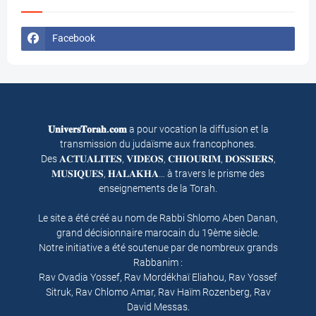
Facebook
𝐔𝐧𝐢𝐯𝐞𝐫𝐬𝐓𝐨𝐫𝐚𝐡.𝐜𝐨𝐦
a pour vocation la diffusion et la
transmission du judaïsme aux francophones.
Des 𝐀𝐂𝐓𝐔𝐀𝐋𝐈𝐓𝐄𝐒, 𝐕𝐈𝐃𝐄𝐎𝐒, 𝐂𝐇𝐈𝐎𝐔𝐑𝐈𝐌, 𝐃𝐎𝐒𝐒𝐈𝐄𝐑𝐒,
𝐌𝐔𝐒𝐈𝐐𝐔𝐄𝐒, 𝐇𝐀𝐋𝐀𝐊𝐇𝐀… à travers le prisme des
enseignements de la Torah.
Le site a été créé au nom de Rabbi Shlomo Aben Danan,
grand décisionnaire marocain du 19ème siècle.
Notre initiative a été soutenue par de nombreux grands
Rabbanim :
Rav Ovadia Yossef, Rav Mordékhaï Eliahou, Rav Yossef
Sitruk, Rav Chlomo Amar, Rav Haïm Rozenberg, Rav
David Messas.