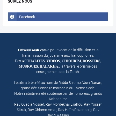
SUIVEZ NOUS
Facebook
𝐔𝐧𝐢𝐯𝐞𝐫𝐬𝐓𝐨𝐫𝐚𝐡.𝐜𝐨𝐦
a pour vocation la diffusion et la
transmission du judaïsme aux francophones.
Des 𝐀𝐂𝐓𝐔𝐀𝐋𝐈𝐓𝐄𝐒, 𝐕𝐈𝐃𝐄𝐎𝐒, 𝐂𝐇𝐈𝐎𝐔𝐑𝐈𝐌, 𝐃𝐎𝐒𝐒𝐈𝐄𝐑𝐒,
𝐌𝐔𝐒𝐈𝐐𝐔𝐄𝐒, 𝐇𝐀𝐋𝐀𝐊𝐇𝐀… à travers le prisme des
enseignements de la Torah.
Le site a été créé au nom de Rabbi Shlomo Aben Danan,
grand décisionnaire marocain du 19ème siècle.
Notre initiative a été soutenue par de nombreux grands
Rabbanim :
Rav Ovadia Yossef, Rav Mordékhaï Eliahou, Rav Yossef
Sitruk, Rav Chlomo Amar, Rav Haïm Rozenberg, Rav
David Messas.