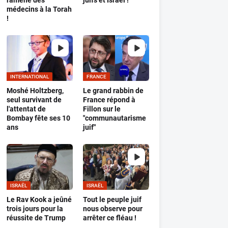
ramène des
juifs et Israël !
médecins à la Torah
!
INTERNATIONAL
FRANCE
Moshé Holtzberg,
Le grand rabbin de
seul survivant de
France répond à
l'attentat de
Fillon sur le
Bombay fête ses 10
"communautarisme
ans
juif"
ISRAËL
ISRAËL
Le Rav Kook a jeûné
Tout le peuple juif
trois jours pour la
nous observe pour
réussite de Trump
arrêter ce fléau !