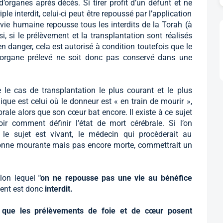
organes après décès. Si tirer profit d’un défunt et ne
ple interdit, celui-ci peut être repoussé par l’application
 vie humaine repousse tous les interdits de la Torah (à
i, si le prélèvement et la transplantation sont réalisés
n danger, cela est autorisé à condition toutefois que le
 l’organe prélevé ne soit donc pas conservé dans une
 le cas de transplantation le plus courant et le plus
que est celui où le donneur est « en train de mourir »,
ébrale alors que son cœur bat encore. Il existe à ce sujet
r comment définir l’état de mort cérébrale. Si l’on
le sujet est vivant, le médecin qui procèderait au
sonne mourante mais pas encore morte, commettrait un
elon lequel
"on ne repousse pas une vie au bénéfice
ment est donc
interdit.
nc que les prélèvements de foie et de cœur posent