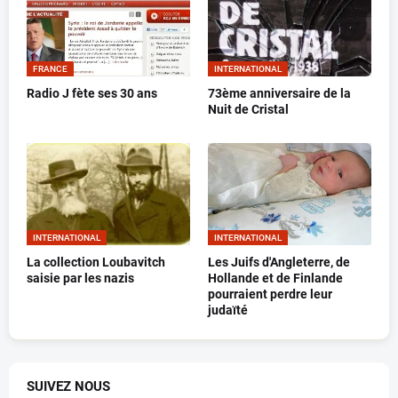
FRANCE
INTERNATIONAL
Radio J fète ses 30 ans
73ème anniversaire de la
Nuit de Cristal
INTERNATIONAL
INTERNATIONAL
La collection Loubavitch
Les Juifs d'Angleterre, de
saisie par les nazis
Hollande et de Finlande
pourraient perdre leur
judaïté
SUIVEZ NOUS