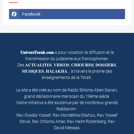
Facebook
𝐔𝐧𝐢𝐯𝐞𝐫𝐬𝐓𝐨𝐫𝐚𝐡.𝐜𝐨𝐦
a pour vocation la diffusion et la
transmission du judaïsme aux francophones.
Des 𝐀𝐂𝐓𝐔𝐀𝐋𝐈𝐓𝐄𝐒, 𝐕𝐈𝐃𝐄𝐎𝐒, 𝐂𝐇𝐈𝐎𝐔𝐑𝐈𝐌, 𝐃𝐎𝐒𝐒𝐈𝐄𝐑𝐒,
𝐌𝐔𝐒𝐈𝐐𝐔𝐄𝐒, 𝐇𝐀𝐋𝐀𝐊𝐇𝐀… à travers le prisme des
enseignements de la Torah.
Le site a été créé au nom de Rabbi Shlomo Aben Danan,
grand décisionnaire marocain du 19ème siècle.
Notre initiative a été soutenue par de nombreux grands
Rabbanim :
Rav Ovadia Yossef, Rav Mordékhaï Eliahou, Rav Yossef
Sitruk, Rav Chlomo Amar, Rav Haïm Rozenberg, Rav
David Messas.