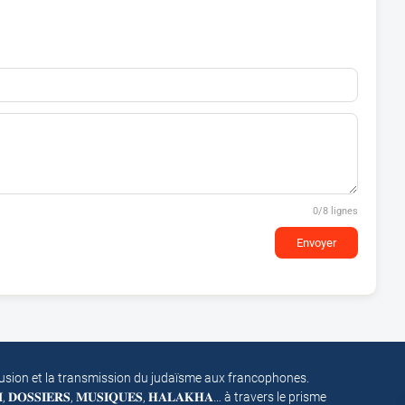
0
/8 lignes
Envoyer
fusion et la transmission du judaïsme aux francophones.
𝐌, 𝐃𝐎𝐒𝐒𝐈𝐄𝐑𝐒, 𝐌𝐔𝐒𝐈𝐐𝐔𝐄𝐒, 𝐇𝐀𝐋𝐀𝐊𝐇𝐀… à travers le prisme