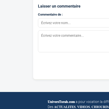
Laisser un commentaire
Commentaire de :
𝐔𝐧𝐢𝐯𝐞𝐫𝐬𝐓𝐨𝐫𝐚𝐡.𝐜𝐨𝐦
a pour vocation la dif
Des 𝐀𝐂𝐓𝐔𝐀𝐋𝐈𝐓𝐄𝐒, 𝐕𝐈𝐃𝐄𝐎𝐒, 𝐂𝐇𝐈𝐎𝐔𝐑