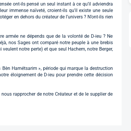
ensée ont-ils pensé un seul instant à ce qu’il adviendra
eur immense naïveté, croient-ils qu’il existe une seule
éger en dehors du créateur de l’univers ? N’ont-ils rien
notre armée ne dépends que de la volonté de D-ieu ? Ne
 déjà, nos Sages ont comparé notre peuple à une brebis
i veulent notre perte) et que seul Hachem, notre Berger,
de « Bèn Hamétsarim », période qui marque la destruction
notre éloignement de D-ieu pour prendre cette décision
de nous rapprocher de notre Créateur et de le supplier de