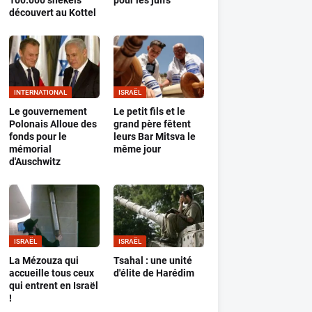
100.000 shekels
pour les juifs
découvert au Kottel
INTERNATIONAL
ISRAËL
Le gouvernement
Le petit fils et le
Polonais Alloue des
grand père fêtent
fonds pour le
leurs Bar Mitsva le
mémorial
même jour
d'Auschwitz
ISRAËL
ISRAËL
La Mézouza qui
Tsahal : une unité
accueille tous ceux
d'élite de Harédim
qui entrent en Israël
!