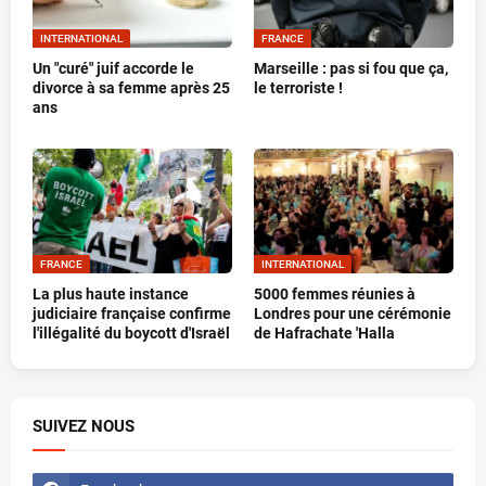
INTERNATIONAL
FRANCE
Un "curé" juif accorde le
Marseille : pas si fou que ça,
divorce à sa femme après 25
le terroriste !
ans
FRANCE
INTERNATIONAL
La plus haute instance
5000 femmes réunies à
judiciaire française confirme
Londres pour une cérémonie
l'illégalité du boycott d'Israël
de Hafrachate 'Halla
SUIVEZ NOUS