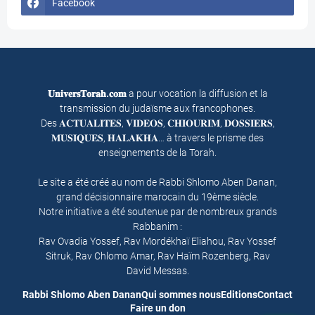
Facebook
𝐔𝐧𝐢𝐯𝐞𝐫𝐬𝐓𝐨𝐫𝐚𝐡.𝐜𝐨𝐦
a pour vocation la diffusion et la
transmission du judaïsme aux francophones.
Des 𝐀𝐂𝐓𝐔𝐀𝐋𝐈𝐓𝐄𝐒, 𝐕𝐈𝐃𝐄𝐎𝐒, 𝐂𝐇𝐈𝐎𝐔𝐑𝐈𝐌, 𝐃𝐎𝐒𝐒𝐈𝐄𝐑𝐒,
𝐌𝐔𝐒𝐈𝐐𝐔𝐄𝐒, 𝐇𝐀𝐋𝐀𝐊𝐇𝐀… à travers le prisme des
enseignements de la Torah.
Le site a été créé au nom de Rabbi Shlomo Aben Danan,
grand décisionnaire marocain du 19ème siècle.
Notre initiative a été soutenue par de nombreux grands
Rabbanim :
Rav Ovadia Yossef, Rav Mordékhaï Eliahou, Rav Yossef
Sitruk, Rav Chlomo Amar, Rav Haïm Rozenberg, Rav
David Messas.
Rabbi Shlomo Aben Danan
Qui sommes nous
Editions
Contact
Faire un don