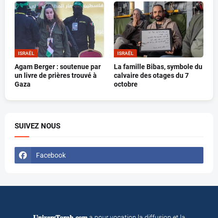
ISRAËL
ISRAËL
Agam Berger : soutenue par
La famille Bibas, symbole du
un livre de prières trouvé à
calvaire des otages du 7
Gaza
octobre
SUIVEZ NOUS
Facebook
𝐔𝐧𝐢𝐯𝐞𝐫𝐬𝐓𝐨𝐫𝐚𝐡.𝐜𝐨𝐦
a pour vocation la diffusion et la