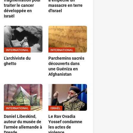
fragmentation pour
a empeché un
traiter le cancer
massacre en terre
développée en
d'Israel
Israël
INTERNATIONAL
INTERNATIONAL
L'archiviste du
Parchemins sacrés
ghetto
découverts dans
une Guéniza en
Afghanistan
INTERNATIONAL
ISRAËL
Daniel Libeskind,
Le Rav Ovadia
auteur du musée de
Yossef condamne
l'armée allemande à
les actes de
Dresde
violence