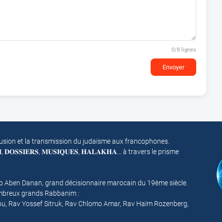
0
/8 lignes
Envoyer
fusion et la transmission du judaïsme aux francophones.
𝐌, 𝐃𝐎𝐒𝐒𝐈𝐄𝐑𝐒, 𝐌𝐔𝐒𝐈𝐐𝐔𝐄𝐒, 𝐇𝐀𝐋𝐀𝐊𝐇𝐀… à travers le prisme
mo Aben Danan, grand décisionnaire marocain du 19ème siècle.
nombreux grands Rabbanim :
ou, Rav Yossef Sitruk, Rav Chlomo Amar, Rav Haïm Rozenberg,