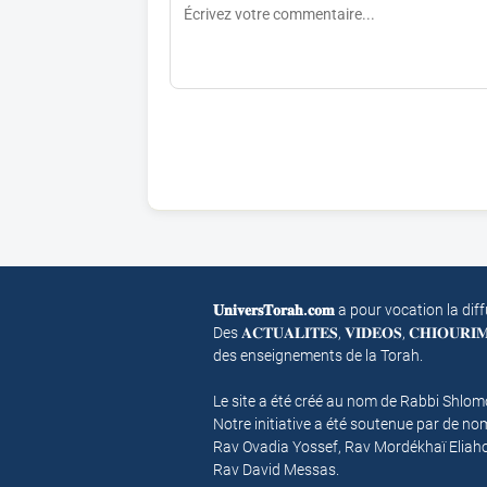
𝐔𝐧𝐢𝐯𝐞𝐫𝐬𝐓𝐨𝐫𝐚𝐡.𝐜𝐨𝐦
a pour vocation la dif
Des 𝐀𝐂𝐓𝐔𝐀𝐋𝐈𝐓𝐄𝐒, 𝐕𝐈𝐃𝐄𝐎𝐒, 𝐂𝐇𝐈𝐎𝐔𝐑
des enseignements de la Torah.
Le site a été créé au nom de Rabbi Shlo
Notre initiative a été soutenue par de 
Rav Ovadia Yossef, Rav Mordékhaï Eliah
Rav David Messas.