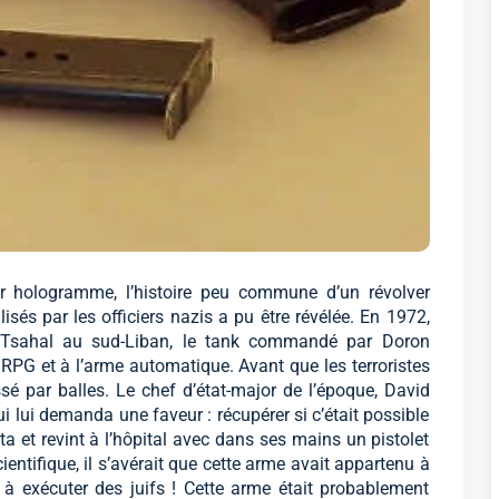
ar hologramme, l’histoire peu commune d’un révolver
isés par les officiers nazis a pu être révélée. En 1972,
 de Tsahal au sud-Liban, le tank commandé par Doron
u RPG et à l’arme automatique. Avant que les terroristes
ssé par balles. Le chef d’état-major de l’époque, David
ui lui demanda une faveur : récupérer si c’était possible
ta et revint à l’hôpital avec dans ses mains un pistolet
ientifique, il s’avérait que cette arme avait appartenu à
vi à exécuter des juifs ! Cette arme était probablement