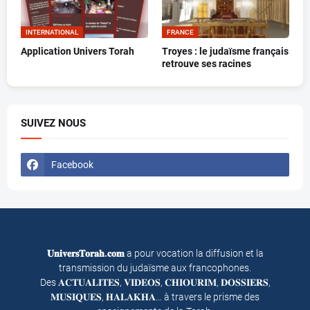
INTERNATIONAL
FRANCE
Application Univers Torah
Troyes : le judaïsme français
retrouve ses racines
SUIVEZ NOUS
Facebook
𝐔𝐧𝐢𝐯𝐞𝐫𝐬𝐓𝐨𝐫𝐚𝐡.𝐜𝐨𝐦
a pour vocation la diffusion et la
transmission du judaïsme aux francophones.
Des 𝐀𝐂𝐓𝐔𝐀𝐋𝐈𝐓𝐄𝐒, 𝐕𝐈𝐃𝐄𝐎𝐒, 𝐂𝐇𝐈𝐎𝐔𝐑𝐈𝐌, 𝐃𝐎𝐒𝐒𝐈𝐄𝐑𝐒,
𝐌𝐔𝐒𝐈𝐐𝐔𝐄𝐒, 𝐇𝐀𝐋𝐀𝐊𝐇𝐀… à travers le prisme des