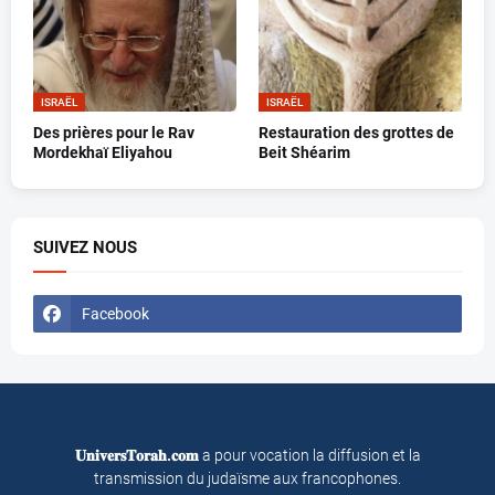
ISRAËL
ISRAËL
Des prières pour le Rav
Restauration des grottes de
Mordekhaï Eliyahou
Beit Shéarim
SUIVEZ NOUS
Facebook
𝐔𝐧𝐢𝐯𝐞𝐫𝐬𝐓𝐨𝐫𝐚𝐡.𝐜𝐨𝐦
a pour vocation la diffusion et la
transmission du judaïsme aux francophones.