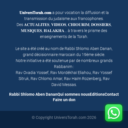
𝐔𝐧𝐢𝐯𝐞𝐫𝐬𝐓𝐨𝐫𝐚𝐡.𝐜𝐨𝐦
a pour vocation la diffusion et la
transmission du judaïsme aux francophones.
Des 𝐀𝐂𝐓𝐔𝐀𝐋𝐈𝐓𝐄𝐒, 𝐕𝐈𝐃𝐄𝐎𝐒, 𝐂𝐇𝐈𝐎𝐔𝐑𝐈𝐌, 𝐃𝐎𝐒𝐒𝐈𝐄𝐑𝐒,
𝐌𝐔𝐒𝐈𝐐𝐔𝐄𝐒, 𝐇𝐀𝐋𝐀𝐊𝐇𝐀… à travers le prisme des
enseignements de la Torah.
Le site a été créé au nom de Rabbi Shlomo Aben Danan,
grand décisionnaire marocain du 19ème siècle.
Notre initiative a été soutenue par de nombreux grands
Rabbanim :
Rav Ovadia Yossef, Rav Mordékhaï Eliahou, Rav Yossef
Sitruk, Rav Chlomo Amar, Rav Haïm Rozenberg, Rav
David Messas.
Rabbi Shlomo Aben Danan
Qui sommes nous
Editions
Contact
Faire un don
© Copyright UniversTorah.com 2026