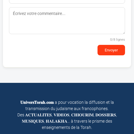
0
/8 lignes
Envoyer
𝐔𝐧𝐢𝐯𝐞𝐫𝐬𝐓𝐨𝐫𝐚𝐡.𝐜𝐨𝐦
a pour vocation la diffusion et la
transmission du judaïsme aux francophones.
Des 𝐀𝐂𝐓𝐔𝐀𝐋𝐈𝐓𝐄𝐒, 𝐕𝐈𝐃𝐄𝐎𝐒, 𝐂𝐇𝐈𝐎𝐔𝐑𝐈𝐌, 𝐃𝐎𝐒𝐒𝐈𝐄𝐑𝐒,
𝐌𝐔𝐒𝐈𝐐𝐔𝐄𝐒, 𝐇𝐀𝐋𝐀𝐊𝐇𝐀… à travers le prisme des
enseignements de la Torah.