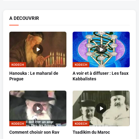
A DECOUVRIR
KODECH
KODECH
Hanouka : Le maharal de
A voir et à diffuser : Les faux
Prague
Kabbalistes
KODECH
KODECH
Comment choisir son Rav
Tsadikim du Maroc