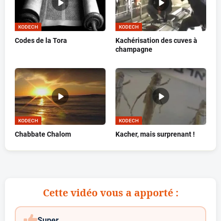
KODECH
KODECH
Codes de la Tora
Kachérisation des cuves à
champagne
KODECH
KODECH
Chabbate Chalom
Kacher, mais surprenant !
Cette vidéo vous a apporté :
Super