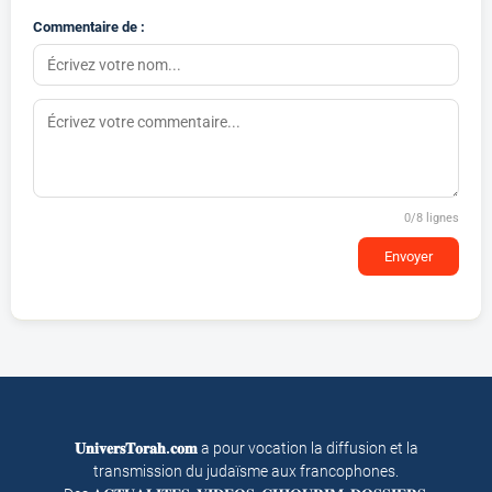
Commentaire de :
0
/8 lignes
Envoyer
𝐔𝐧𝐢𝐯𝐞𝐫𝐬𝐓𝐨𝐫𝐚𝐡.𝐜𝐨𝐦
a pour vocation la diffusion et la
transmission du judaïsme aux francophones.