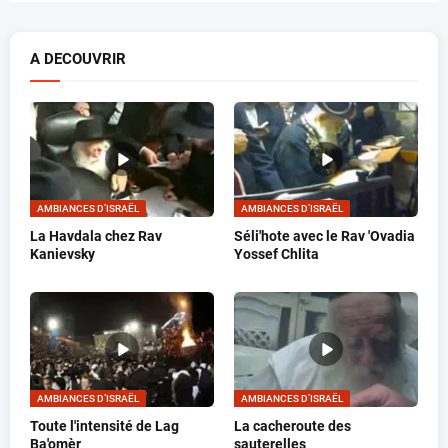
A DECOUVRIR
AMBIANCES D’ISRAËL
AMBIANCES D’ISRAËL
La Havdala chez Rav
Séli'hote avec le Rav 'Ovadia
Kanievsky
Yossef Chlita
AMBIANCES D’ISRAËL
AMBIANCES D’ISRAËL
Toute l'intensité de Lag
La cacheroute des
Ba'omèr
sauterelles