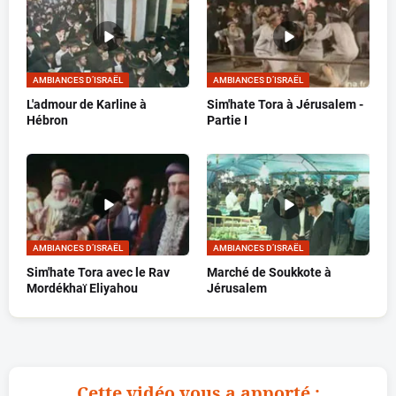
AMBIANCES D’ISRAËL
AMBIANCES D’ISRAËL
L'admour de Karline à
Sim'hate Tora à Jérusalem -
Hébron
Partie I
AMBIANCES D’ISRAËL
AMBIANCES D’ISRAËL
Sim'hate Tora avec le Rav
Marché de Soukkote à
Mordékhaï Eliyahou
Jérusalem
Cette vidéo vous a apporté :