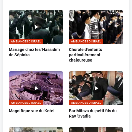
AMBIANCES D’ISRAËL
AMBIANCES D’ISRAËL
Mariage chez les 'Hassidim
Chorale d'enfants
de Sépinka
particulièrement
chaleureuse
AMBIANCES D’ISRAËL
AMBIANCES D’ISRAËL
Magnifique vue du Kotel
Bar Mitsva du petit fils du
Rav 'Ovadia