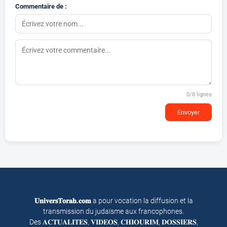
Commentaire de :
0
/8 lignes
Envoyer
𝐔𝐧𝐢𝐯𝐞𝐫𝐬𝐓𝐨𝐫𝐚𝐡.𝐜𝐨𝐦
a pour vocation la diffusion et la
transmission du judaïsme aux francophones.
Des 𝐀𝐂𝐓𝐔𝐀𝐋𝐈𝐓𝐄𝐒, 𝐕𝐈𝐃𝐄𝐎𝐒, 𝐂𝐇𝐈𝐎𝐔𝐑𝐈𝐌, 𝐃𝐎𝐒𝐒𝐈𝐄𝐑𝐒,