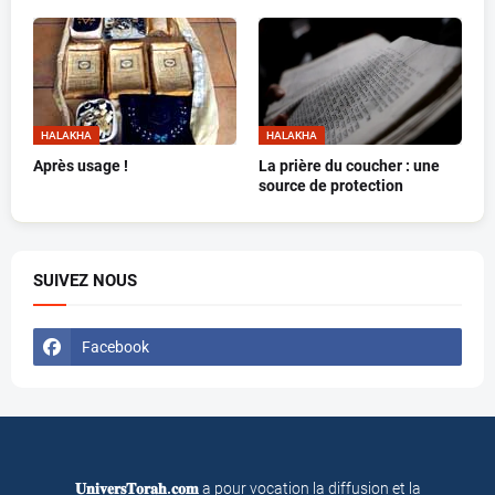
HALAKHA
HALAKHA
Après usage !
La prière du coucher : une
source de protection
SUIVEZ NOUS
Facebook
𝐔𝐧𝐢𝐯𝐞𝐫𝐬𝐓𝐨𝐫𝐚𝐡.𝐜𝐨𝐦
a pour vocation la diffusion et la