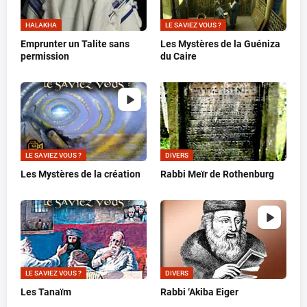
HALAKHA
LE SAVIEZ VOUS ?
Emprunter un Talite sans
Les Mystères de la Guéniza
permission
du Caire
LE SAVIEZ VOUS ?
DIVERS
Les Mystères de la création
Rabbi Meïr de Rothenburg
LE SAVIEZ VOUS ?
DIVERS
Les Tanaïm
Rabbi ‘Akiba Eiger