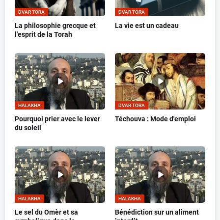
DVAR TORA
DVAR TORA
La philosophie grecque et
La vie est un cadeau
l'esprit de la Torah
HALAKHA
DVAR TORA
Pourquoi prier avec le lever
Téchouva : Mode d'emploi
du soleil
HALAKHA
HALAKHA
Le sel du Omèr et sa
Bénédiction sur un aliment