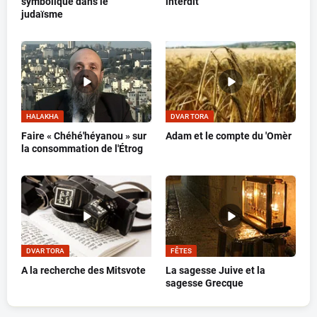
symbolique dans le
interdit
judaïsme
HALAKHA
DVAR TORA
Faire « Chéhé'héyanou » sur
Adam et le compte du 'Omèr
la consommation de l'Étrog
DVAR TORA
FÊTES
A la recherche des Mitsvote
La sagesse Juive et la
sagesse Grecque