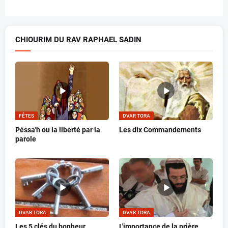
CHIOURIM DU RAV RAPHAEL SADIN
FÊTES
DVAR TORA
Péssa'h ou la liberté par la
Les dix Commandements
parole
DVAR TORA
DVAR TORA
Les 5 clés du bonheur
L'importance de la prière