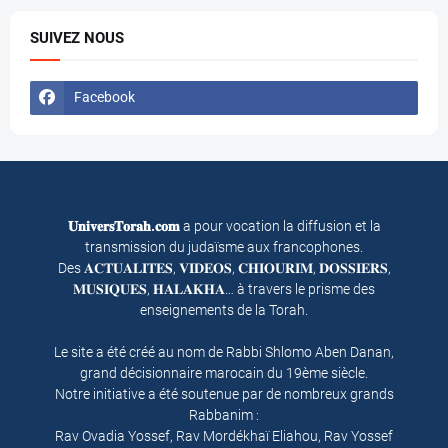
SUIVEZ NOUS
Facebook
𝐔𝐧𝐢𝐯𝐞𝐫𝐬𝐓𝐨𝐫𝐚𝐡.𝐜𝐨𝐦
a pour vocation la diffusion et la
transmission du judaïsme aux francophones.
Des 𝐀𝐂𝐓𝐔𝐀𝐋𝐈𝐓𝐄𝐒, 𝐕𝐈𝐃𝐄𝐎𝐒, 𝐂𝐇𝐈𝐎𝐔𝐑𝐈𝐌, 𝐃𝐎𝐒𝐒𝐈𝐄𝐑𝐒,
𝐌𝐔𝐒𝐈𝐐𝐔𝐄𝐒, 𝐇𝐀𝐋𝐀𝐊𝐇𝐀… à travers le prisme des
enseignements de la Torah.
Le site a été créé au nom de Rabbi Shlomo Aben Danan,
grand décisionnaire marocain du 19ème siècle.
Notre initiative a été soutenue par de nombreux grands
Rabbanim :
Rav Ovadia Yossef, Rav Mordékhaï Eliahou, Rav Yossef