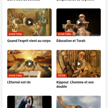
DVAR TORA
DVAR TORA
Quand l'esprit vient au corps
Éducation et Torah
DVAR TORA
FÊTES
L'Eternel est Un
Kippour: L'homme et son
double