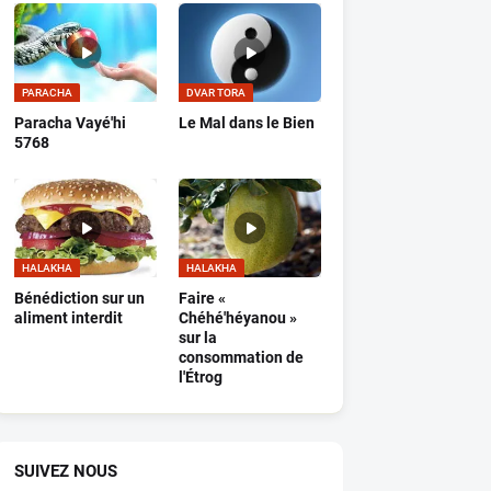
PARACHA
DVAR TORA
Paracha Vayé'hi
Le Mal dans le Bien
5768
HALAKHA
HALAKHA
Bénédiction sur un
Faire «
aliment interdit
Chéhé'héyanou »
sur la
consommation de
l'Étrog
SUIVEZ NOUS