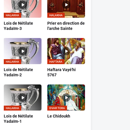
HALAKHA
HALAKHA
Lois de Nétilate
Prier en direction de
Yadaïm-3
l'arche Sainte
HALAKHA
HAFTARA
Lois de Nétilate
Haftara Vayé'hi
Yadaïm-2
5767
HALAKHA
DVAR TORA
Lois de Nétilate
Le Chidoukh
Yadaïm-1