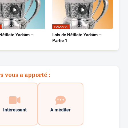
HALAKHA
 Nétilate Yadaïm –
Lois de Nétilate Yadaïm –
Partie 1
s vous a apporté :
Intéressant
A méditer