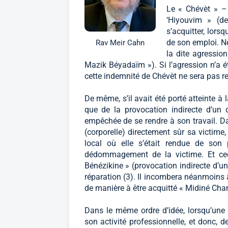
Le « Chévèt » – 
‘Hiyouvim » (d
s’acquitter, lors
de son emploi. 
Rav Meir Cahn
la dite agression
Mazik Béyadaïm »). Si l’agression n’a 
cette indemnité de Chévèt ne sera pas re
De même, s’il avait été porté atteinte à 
que de la provocation indirecte d’un
empêchée de se rendre à son travail. D
(corporelle) directement sûr sa victime, 
local où elle s’était rendue de son
dédommagement de la victime. Et cec
Bénézikine » (provocation indirecte d’u
réparation (3). Il incombera néanmoins 
de manière à être acquitté « Midiné Cha
Dans le même ordre d’idée, lorsqu’un
son activité professionnelle, et donc, d