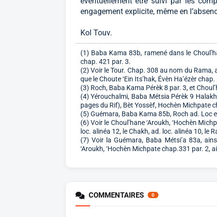
éventuellement être suivi par les comp
engagement explicite, même en l’absence
Kol Touv.
(1) Baba Kama 83b, ramené dans le Choul’han
chap. 421 par. 3.
(2) Voir le Tour. Chap. 308 au nom du Rama, ain
que le Choute ‘Ein Its’hak, Évèn Ha’ézèr chap.
(3) Roch, Baba Kama Pérèk 8 par. 3, et Choul
(4) Yérouchalmi, Baba Métsia Pérèk 9 Halakh
pages du Rif), Bèt Yossèf, Hochèn Michpate cha
(5) Guémara, Baba Kama 85b, Roch ad. Loc et
(6) Voir le Choul’hane ‘Aroukh, ‘Hochèn Michpa
loc. alinéa 12, le Chakh, ad. loc. alinéa 10, le
(7) Voir la Guémara, Baba Métsi’a 83a, ains
‘Aroukh, ‘Hochèn Michpate chap.331 par. 2, ain
COMMENTAIRES
0