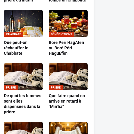
prière du matin
tombe un Chabbate
CHABBATE
BÉNÉDICTIONS
Que peut-on
Boré Péri HagAfèn
réchauffer le
ou Boré Péri
Chabbate
HaguÉfèn
PRIÈRE
PRIÈRE
De quoi les femmes
Que faire quand on
sont elles
arrive en retard à
dispensées dans la
"Min’ha"
prière