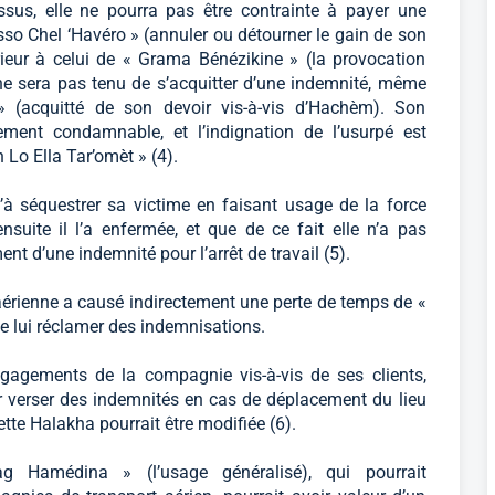
sus, elle ne pourra pas être contrainte à payer une
sso Chel ‘Havéro » (annuler ou détourner le gain de son
érieur à celui de « Grama Bénézikine » (la provocation
e sera pas tenu de s’acquitter d’une indemnité, même
(acquitté de son devoir vis-à-vis d’Hachèm). Son
ment condamnable, et l’indignation de l’usurpé est
Lo Ella Tar’omèt » (4).
qu’à séquestrer sa victime en faisant usage de la force
ensuite il l’a enfermée, et que de ce fait elle n’a pas
ent d’une indemnité pour l’arrêt de travail (5).
érienne a causé indirectement une perte de temps de «
 de lui réclamer des indemnisations.
ngagements de la compagnie vis-à-vis de ses clients,
ur verser des indemnités en cas de déplacement du lieu
tte Halakha pourrait être modifiée (6).
 Hamédina » (l’usage généralisé), qui pourrait