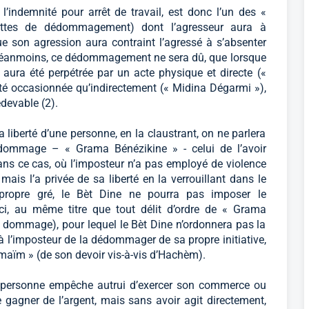
l’indemnité pour arrêt de travail, est donc l’un des «
ettes de dédommagement) dont l’agresseur aura à
que son agression aura contraint l’agressé à s’absenter
Néanmoins, ce dédommagement ne sera dû, que lorsque
 aura été perpétrée par un acte physique et directe («
été occasionnée qu’indirectement (« Midina Dégarmi »),
devable (2).
la liberté d’une personne, en la claustrant, on ne parlera
 dommage – « Grama Bénézikine » - celui de l’avoir
ans ce cas, où l’imposteur n’a pas employé de violence
mais l’a privée de sa liberté en la verrouillant dans le
 propre gré, le Bèt Dine ne pourra pas imposer le
i, au même titre que tout délit d’ordre de « Grama
n dommage), pour lequel le Bèt Dine n’ordonnera pas la
à l’imposteur de la dédommager de sa propre initiative,
maïm » (de son devoir vis-à-vis d’Hachèm).
e personne empêche autrui d’exercer son commerce ou
e gagner de l’argent, mais sans avoir agit directement,