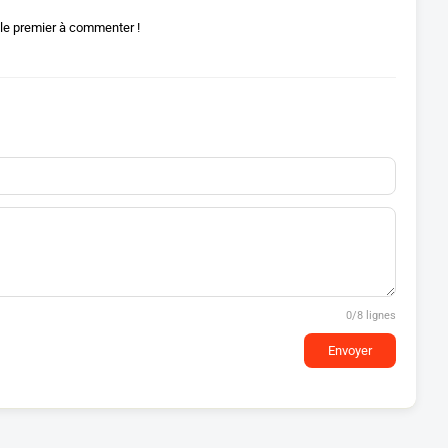
le premier à commenter !
0
/8 lignes
Envoyer