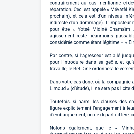
contrairement au cas mentionné ci-des
réparation. Ceci est appelé « Mévatèl Ki
prochain), et cela est d’un niveau inf
indirecte d’un dommage). L’imposteur n
pour être « Yotsé Midiné Chamaïm » 
agissement reste néanmoins passable
considérée comme étant légitime – « Ein 
Par contre, si l’agresseur est allé jus
pour l’introduire dans sa geôle, et qu’
travaillé, le Bèt Dine ordonnera le versem
Dans votre cas donc, où la compagnie a
Limoud » (d’étude), il ne sera pas licite
Toutefois, si parmi les clauses des e
figure explicitement l’engagement à le
d’embarquement, ou de départ différé, ce
Notons également, que le « Minhag