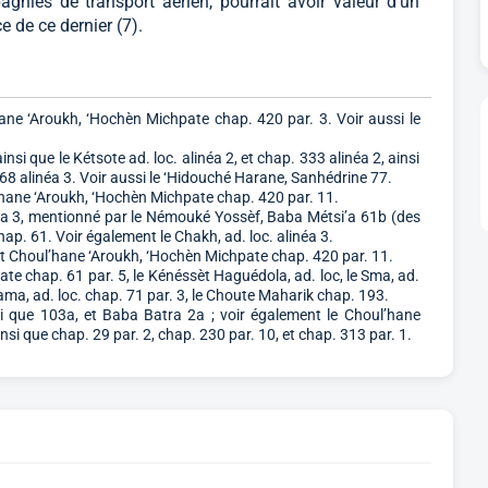
agnies de transport aérien, pourrait avoir valeur d’un
 de ce dernier (7).
e ‘Aroukh, ‘Hochèn Michpate chap. 420 par. 3. Voir aussi le
si que le Kétsote ad. loc. alinéa 2, et chap. 333 alinéa 2, ainsi
 68 alinéa 3. Voir aussi le ‘Hidouché Harane, Sanhédrine 77.
’hane ‘Aroukh, ‘Hochèn Michpate chap. 420 par. 11.
a 3, mentionné par le Némouké Yossèf, Baba Métsi’a 61b (des
p. 61. Voir également le Chakh, ad. loc. alinéa 3.
 Choul’hane ‘Aroukh, ‘Hochèn Michpate chap. 420 par. 11.
te chap. 61 par. 5, le Kénéssèt Haguédola, ad. loc, le Sma, ad.
 Rama, ad. loc. chap. 71 par. 3, le Choute Maharik chap. 193.
i que 103a, et Baba Batra 2a ; voir également le Choul’hane
si que chap. 29 par. 2, chap. 230 par. 10, et chap. 313 par. 1.