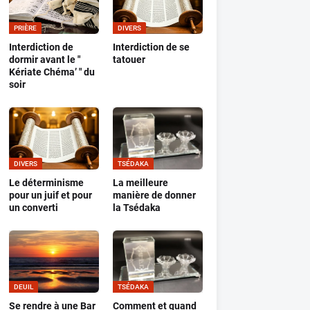
PRIÈRE
DIVERS
Interdiction de
Interdiction de se
dormir avant le "
tatouer
Kériate Chéma’ " du
soir
DIVERS
TSÉDAKA
Le déterminisme
La meilleure
pour un juif et pour
manière de donner
un converti
la Tsédaka
DEUIL
TSÉDAKA
Se rendre à une Bar
Comment et quand