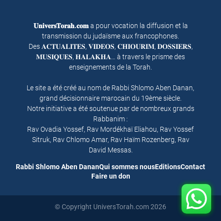
𝐔𝐧𝐢𝐯𝐞𝐫𝐬𝐓𝐨𝐫𝐚𝐡.𝐜𝐨𝐦
a pour vocation la diffusion et la
transmission du judaïsme aux francophones.
Des 𝐀𝐂𝐓𝐔𝐀𝐋𝐈𝐓𝐄𝐒, 𝐕𝐈𝐃𝐄𝐎𝐒, 𝐂𝐇𝐈𝐎𝐔𝐑𝐈𝐌, 𝐃𝐎𝐒𝐒𝐈𝐄𝐑𝐒,
𝐌𝐔𝐒𝐈𝐐𝐔𝐄𝐒, 𝐇𝐀𝐋𝐀𝐊𝐇𝐀… à travers le prisme des
enseignements de la Torah.
Le site a été créé au nom de Rabbi Shlomo Aben Danan,
grand décisionnaire marocain du 19ème siècle.
Notre initiative a été soutenue par de nombreux grands
Rabbanim :
Rav Ovadia Yossef, Rav Mordékhaï Eliahou, Rav Yossef
Sitruk, Rav Chlomo Amar, Rav Haïm Rozenberg, Rav
David Messas.
Rabbi Shlomo Aben Danan
Qui sommes nous
Editions
Contact
Faire un don
© Copyright UniversTorah.com 2026