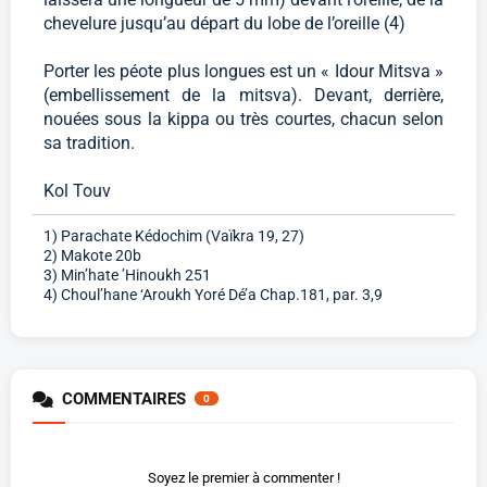
chevelure jusqu’au départ du lobe de l’oreille (4)
Porter les péote plus longues est un « Idour Mitsva »
(embellissement de la mitsva). Devant, derrière,
nouées sous la kippa ou très courtes, chacun selon
sa tradition.
Kol Touv
1) Parachate Kédochim (Vaïkra 19, 27)
2) Makote 20b
3) Min’hate ’Hinoukh 251
4) Choul’hane ‘Aroukh Yoré Dé’a Chap.181, par. 3,9
COMMENTAIRES
0
Soyez le premier à commenter !