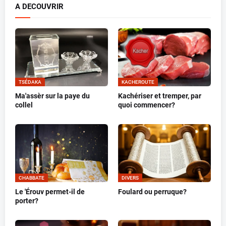
A DECOUVRIR
TSÉDAKA
KACHEROUTE
Ma'assèr sur la paye du
Kachériser et tremper, par
collel
quoi commencer?
CHABBATE
DIVERS
Le 'Érouv permet-il de
Foulard ou perruque?
porter?