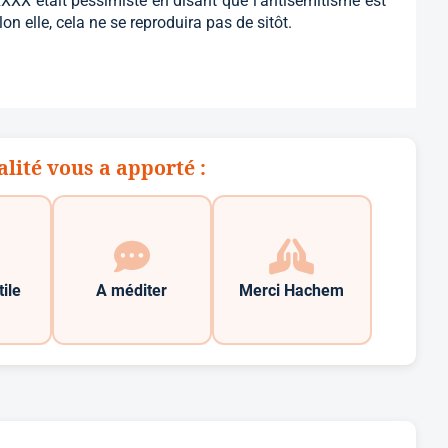
XXXX était pessimiste en disant que l’antisémitisme est
lon elle, cela ne se reproduira pas de sitôt.
alité vous a apporté :
tile
A méditer
Merci Hachem