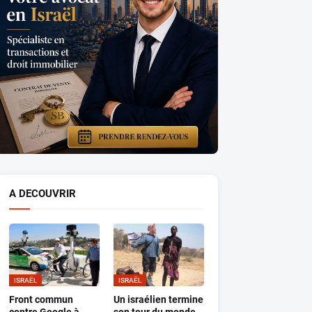
A DECOUVRIR
ISRAËL
ISRAËL
Front commun
Un israélien termine