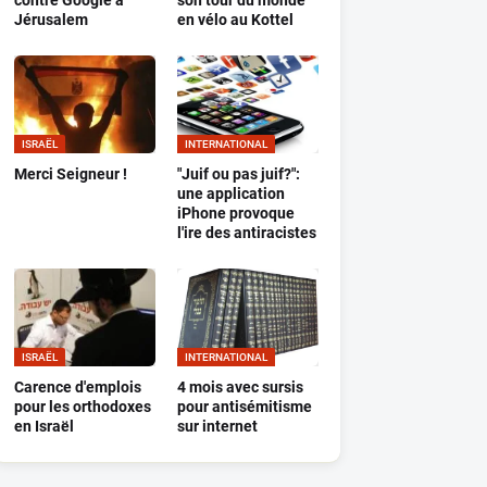
contre Google à
son tour du monde
Jérusalem
en vélo au Kottel
ISRAËL
INTERNATIONAL
Merci Seigneur !
"Juif ou pas juif?":
une application
iPhone provoque
l'ire des antiracistes
ISRAËL
INTERNATIONAL
Carence d'emplois
4 mois avec sursis
pour les orthodoxes
pour antisémitisme
en Israël
sur internet