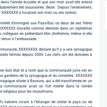
ans l’année écoulée et que son mari avait été enlevé
obablement été assassinée. (Note : Depuis l’enlèvement,
r XXXXXXX à localiser son mari ou ses restes).
ntérêt d’immigrer aux Pays-Bas où deux de ses frères
e, XXXXXXX travaille comme dentiste dans un orphelinat
es collègues en prétendant être chrétienne, même si elle
s tenus à l’ambassade.
a communauté, XXXXXXXX déclaré qu’il y a une synagogue
restés fermés depuis 2004. Les clefs ont été données à
 en bon état et a noté que la communauté juive est en
ux gardiens de la synagogue et du cimetière. XXXXXXX
synagogue située à Bassora, qui a été transformée en un
 la communauté avait un fort intérêt dans la tombe
ite religieux pour les musulmans.
fs irakiens vivant à l’étranger de visiter le pays ou de