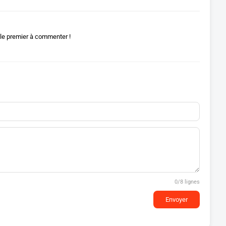
le premier à commenter !
0
/8 lignes
Envoyer