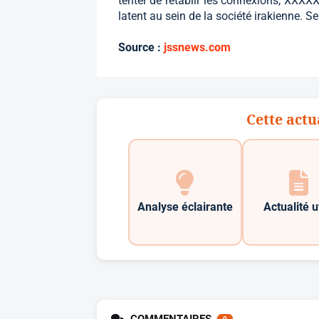
tenter de rétablir les connexions, XXXX
latent au sein de la société irakienne. Se
Source :
jssnews.com
Cette actu
Analyse éclairante
Actualité u
COMMENTAIRES
0