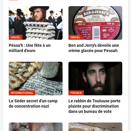
ISRAËL
ISRAËL
Péssa'h : Une fête à un
Ben and Jerry's dévoile une
milliard d'euro
crème glacée pour Pessah
INTERNATIONAL
FRANCE
Le Séder secret d'un camp
Le rabbin de Toulouse porte
de concentration nazi
plainte pour discrimination
dans un bureau de vote