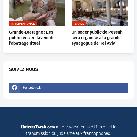
INTERNATIONAL
ISRAËL
Grande-Bretagne : Les
Un seder public de Pessah
politiciens en faveur de
sera organisé à la grande
l'abattage rituel
synagogue de Tel Aviv
SUIVEZ NOUS
Facebook
𝐔𝐧𝐢𝐯𝐞𝐫𝐬𝐓𝐨𝐫𝐚𝐡.𝐜𝐨𝐦
a pour vocation la diffusion et la
transmission du judaïsme aux francophones.